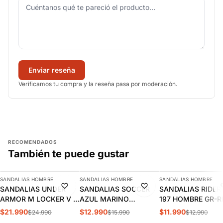
Enviar reseña
Verificamos tu compra y la reseña pasa por moderación.
RECOMENDADOS
También te puede gustar
AGREGAR
AGREGAR
AGREGAR
SANDALIAS HOMBRE
SANDALIAS HOMBRE
SANDALIAS HOMBRE
-12%
-19%
-8%
SANDALIAS UNDER
SANDALIAS SOCCER
SANDALIAS RIDER 
ARMOR M LOCKER V SI
AZUL MARINO
197 HOMBRE GR-RI
HOMBRE | 3028094-
HOMBRE | S01-B
12303
$21.990
$12.990
$11.990
$24.990
$15.990
$12.990
001