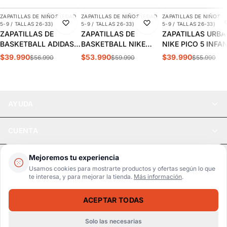
ZAPATILLAS DE NIÑOS (EDAD
ZAPATILLAS DE NIÑOS (EDAD
ZAPATILLAS DE NIÑOS (
-30%
-10%
-29%
5-9 / TALLAS 26-33)
5-9 / TALLAS 26-33)
5-9 / TALLAS 26-33)
ZAPATILLAS DE
ZAPATILLAS DE
ZAPATILLAS URB
BASKETBALL ADIDAS
BASKETBALL NIKE
NIKE PICO 5 INFA
CROSS EM UP 5K
TEAM HUSTLE D 12 PS
AR4161-100
$39.990
$53.990
$39.990
$56.990
$59.990
$55.990
INFANTIL | GY2874
INFANTIL HF6280-400
AYUDA
CUENTA
LEGAL
Mejoremos tu experiencia
Usamos cookies para mostrarte productos y ofertas según lo que
te interesa, y para mejorar la tienda.
Más información
.
Pago seguro
SSL / Datos protegidos
ACEPTAR TODAS
Realsport © 2026
SANDALIAS RIDER VU3180 INFANTIL | GR-RI-11768
SELECCIONA UNA TALLA
$11.990
$12.990
Solo las necesarias
WebPay
MercadoPago
Tarjetas