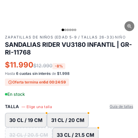
ZAPATILLAS DE NIÑOS (EDAD 5-9 / TALLAS 26-33)
·
NIÑO
SANDALIAS RIDER VU3180 INFANTIL | GR-
RI-11768
$11.990
$12.990
-8%
Hasta
6 cuotas sin interés
de
$1.998
Oferta termina en
6d 00:24:58
En stock
TALLA
Guía de tallas
— Elige una talla
30 CL / 19 CM
31 CL / 20 CM
32 CL / 20.5 CM
33 CL / 21.5 CM