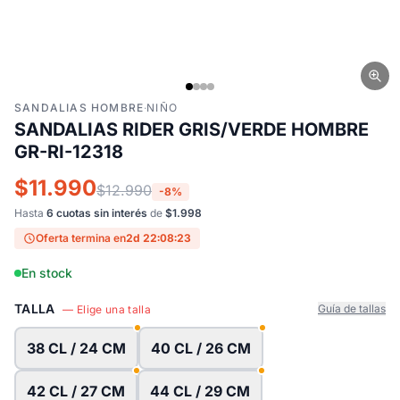
SANDALIAS HOMBRE
·
NIÑO
SANDALIAS RIDER GRIS/VERDE HOMBRE
GR-RI-12318
$11.990
$12.990
-8%
Hasta
6 cuotas sin interés
de
$1.998
Oferta termina en
2d 22:08:23
En stock
TALLA
Guía de tallas
— Elige una talla
38 CL / 24 CM
40 CL / 26 CM
42 CL / 27 CM
44 CL / 29 CM