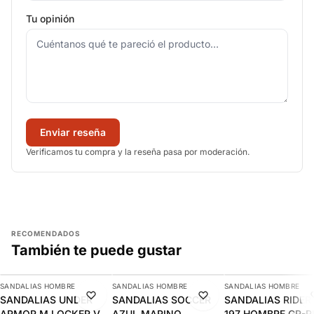
Tu opinión
Enviar reseña
Verificamos tu compra y la reseña pasa por moderación.
RECOMENDADOS
También te puede gustar
AGREGAR
AGREGAR
AGREGAR
SANDALIAS HOMBRE
SANDALIAS HOMBRE
SANDALIAS HOMBRE
-12%
-19%
-8%
SANDALIAS UNDER
SANDALIAS SOCCER
SANDALIAS RIDER 
ARMOR M LOCKER V SI
AZUL MARINO
197 HOMBRE GR-RI