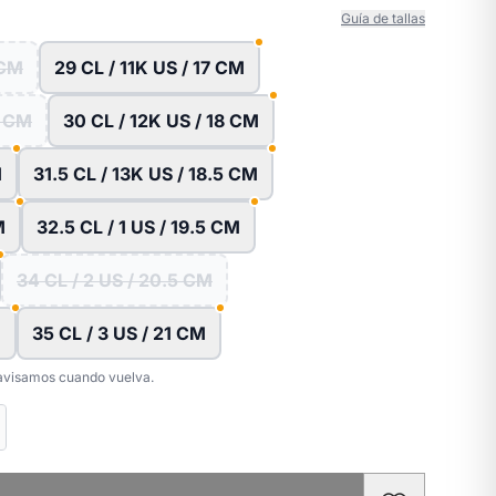
Guía de tallas
 CM
29 CL / 11K US / 17 CM
5 CM
30 CL / 12K US / 18 CM
M
31.5 CL / 13K US / 18.5 CM
M
32.5 CL / 1 US / 19.5 CM
34 CL / 2 US / 20.5 CM
M
35 CL / 3 US / 21 CM
e avisamos cuando vuelva.