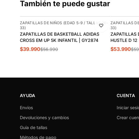
También te puede gustar
-30%
-10%
ZAPATILLAS DE NIÑOS (EDAD 5-9 / TALLAS 26-
ZAPATILLAS DE
33)
33)
ZAPATILLAS DE BASKETBALL ADIDAS
ZAPATILLAS 
CROSS EM UP 5K INFANTIL | GY2874
HUSTLE D 12
$39.990
$53.990
$56.990
$59
AYUDA
CUENTA
Envíos
Iniciar sesi
Devoluciones y cambios
Crear cuen
Guía de tallas
Métodos de pago