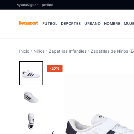
Ir al contenido
Ayuda
Sigue tu pedido
FÚTBOL
DEPORTES
URBANO
HOMBRE
MUJ
Inicio
Niños
Zapatillas Infantiles
Zapatillas de Niños (E
-20%