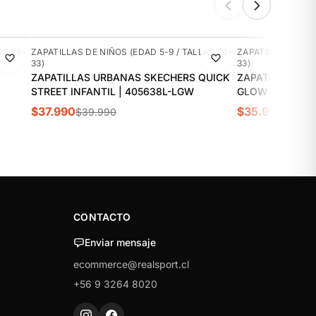
-5%
-10%
AS 26-
ZAPATILLAS DE NIÑOS (EDAD 5-9 / TALLAS 26-
ZAPATILLAS DE NI
33)
33)
ZAPATILLAS URBANAS SKECHERS QUICK
ZAPATILLAS UR
STREET INFANTIL | 405638L-LGW
GLOW ULTRA IN
$37.990
$35.990
$39.990
$39.9
CONTACTO
Enviar mensaje
ecommerce@realsport.cl
+56 9 3264 8020