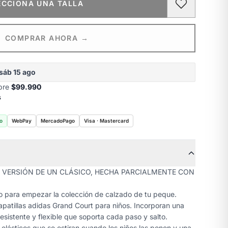
ECCIONA UNA TALLA
COMPRAR AHORA →
sáb 15 ago
obre
$99.990
s
o
WebPay
MercadoPago
Visa · Mastercard
 VERSIÓN DE UN CLÁSICO, HECHA PARCIALMENTE CON
para empezar la colección de calzado de tu peque.
patillas adidas Grand Court para niños. Incorporan una
esistente y flexible que soporta cada paso y salto.
lásticos que se estiran cuando los niños las ponen y una