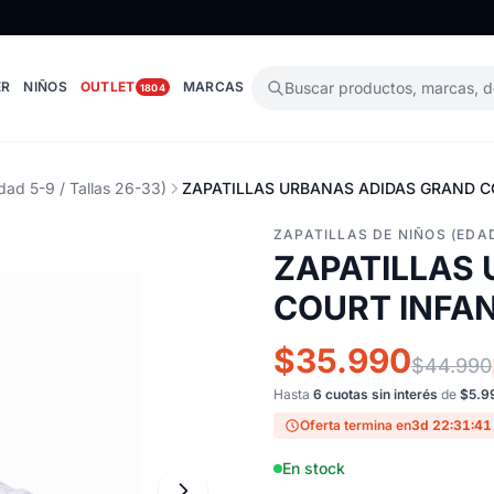
ER
NIÑOS
OUTLET
MARCAS
Buscar productos, marcas, 
1804
dad 5-9 / Tallas 26-33)
ZAPATILLAS URBANAS ADIDAS GRAND CO
ZAPATILLAS DE NIÑOS (EDAD
ZAPATILLAS
COURT INFAN
$35.990
$44.990
Hasta
6 cuotas sin interés
de
$5.9
Oferta termina en
3d 22:31:40
En stock