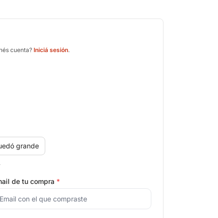
enés cuenta?
Iniciá sesión
.
uedó grande
.
ail de tu compra
*