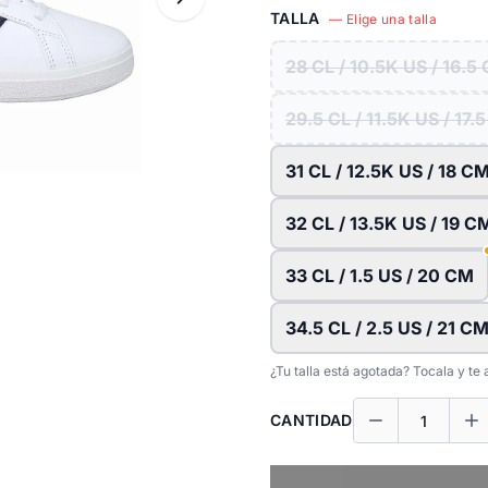
TALLA
— Elige una talla
28 CL / 10.5K US / 16.5
29.5 CL / 11.5K US / 17.
31 CL / 12.5K US / 18 C
32 CL / 13.5K US / 19 C
33 CL / 1.5 US / 20 CM
34.5 CL / 2.5 US / 21 C
¿Tu talla está agotada? Tocala y t
CANTIDAD