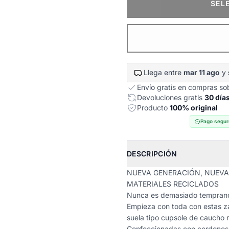
SEL
Llega entre
mar 11 ago
y
Envío gratis en compras s
Devoluciones gratis
30 día
Producto
100% original
Pago segur
DESCRIPCIÓN
NUEVA GENERACIÓN, NUEVA
MATERIALES RECICLADOS
Nunca es demasiado temprano 
Empieza con toda con estas za
suela tipo cupsole de caucho r
Confeccionadas con cordones e