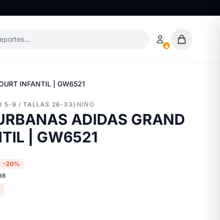
deportes…
URT INFANTIL | GW6521
 5-9 / TALLAS 26-33)
·
NIÑO
 URBANAS ADIDAS GRAND
TIL | GW6521
-20%
98