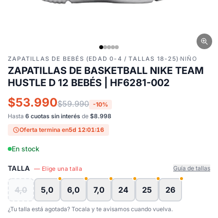
ZAPATILLAS DE BEBÉS (EDAD 0-4 / TALLAS 18-25)
·
NIÑO
ZAPATILLAS DE BASKETBALL NIKE TEAM
HUSTLE D 12 BEBÉS | HF6281-002
$53.990
$59.990
-10%
Hasta
6 cuotas sin interés
de
$8.998
Oferta termina en
5d 12:01:15
En stock
TALLA
Guía de tallas
— Elige una talla
4,0
5,0
6,0
7,0
24
25
26
¿Tu talla está agotada? Tocala y te avisamos cuando vuelva.