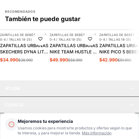
RECOMENDADOS
También te puede gustar
AGREGAR
AGREGAR
AGREGAR
ZAPATILLAS DE BEBÉS (EDAD
ZAPATILLAS DE BEBÉS (EDAD
ZAPATILLAS DE BEBÉS (
-10%
-15%
-17%
0-4 / TALLAS 18-25)
0-4 / TALLAS 18-25)
0-4 / TALLAS 18-25)
ZAPATILLAS URBANAS
ZAPATILLAS URBANAS
ZAPATILLAS URB
SKECHERS DYNA LITE
NIKE TEAM HUSTLE D
NIKE PICO 5 BEBÉS
BEBÉS | 403904N-
10 LIL BEBÉS |
AR4162-100
$34.990
$49.990
$42.990
$38.990
$58.990
$51.990
BKRY
DQ0665-300
AYUDA
CUENTA
LEGAL
Mejoremos tu experiencia
Usamos cookies para mostrarte productos y ofertas según lo que
te interesa, y para mejorar la tienda.
Más información
.