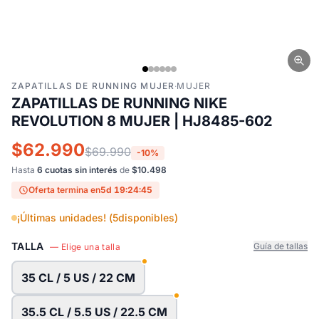
ZAPATILLAS DE RUNNING MUJER
·
MUJER
ZAPATILLAS DE RUNNING NIKE
REVOLUTION 8 MUJER | HJ8485-602
$62.990
$69.990
-10%
Hasta
6 cuotas sin interés
de
$10.498
Oferta termina en
5d 19:24:44
¡Últimas unidades! (
5
disponibles)
TALLA
Guía de tallas
— Elige una talla
35 CL / 5 US / 22 CM
35.5 CL / 5.5 US / 22.5 CM