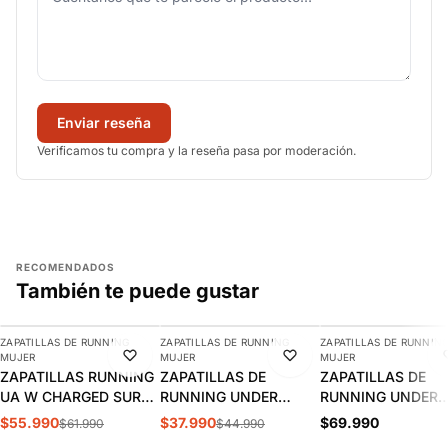
Enviar reseña
Verificamos tu compra y la reseña pasa por moderación.
RECOMENDADOS
También te puede gustar
AGREGAR
AGREGAR
AGREGAR
ZAPATILLAS DE RUNNING
ZAPATILLAS DE RUNNING
ZAPATILLAS DE RUNNIN
-10%
-16%
NUEVO
MUJER
MUJER
MUJER
ZAPATILLAS RUNNING
ZAPATILLAS DE
ZAPATILLAS DE
UA W CHARGED SURGE
RUNNING UNDER
RUNNING UNDER
MUJER 3027007-672
ARMOUR PHADE RN 3
ARMOUR CHARGE
$55.990
$37.990
$69.990
$61.990
$44.990
MUJER | 3028259-538
CHASE | 6014418-