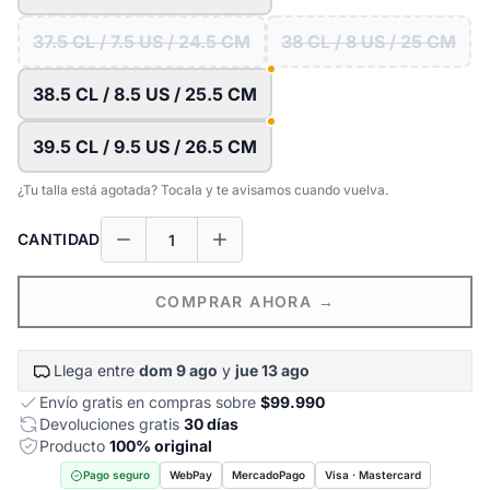
37.5 CL / 7.5 US / 24.5 CM
38 CL / 8 US / 25 CM
38.5 CL / 8.5 US / 25.5 CM
39.5 CL / 9.5 US / 26.5 CM
¿Tu talla está agotada? Tocala y te avisamos cuando vuelva.
CANTIDAD
COMPRAR AHORA →
Llega entre
dom 9 ago
y
jue 13 ago
Envío gratis en compras sobre
$99.990
Devoluciones gratis
30 días
Producto
100% original
Pago seguro
WebPay
MercadoPago
Visa · Mastercard