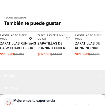
RECOMENDADOS
También te puede gustar
AGREGAR
AGREGAR
AGREGAR
ZAPATILLAS DE RUNNING
ZAPATILLAS DE RUNNING
ZAPATILLAS DE RUNNIN
-10%
-16%
-10%
MUJER
MUJER
MUJER
ZAPATILLAS RUNNING
ZAPATILLAS DE
ZAPATILLAS DE
UA W CHARGED SURGE
RUNNING UNDER
RUNNING NIKE
MUJER 3027007-672
ARMOUR PHADE RN 3
REVOLUTION 8 M
$55.990
$37.990
$62.990
$61.990
$44.990
$69.990
MUJER | 3028259-538
| HJ8485-602
AYUDA
CUENTA
LEGAL
Mejoremos tu experiencia