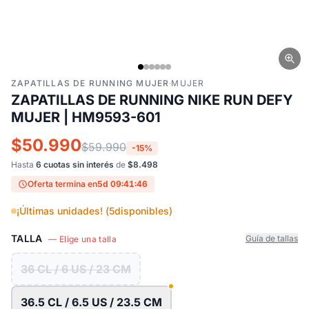
ZAPATILLAS DE RUNNING MUJER
·
MUJER
ZAPATILLAS DE RUNNING NIKE RUN DEFY
MUJER | HM9593-601
$50.990
$59.990
-15%
Hasta
6 cuotas sin interés
de
$8.498
Oferta termina en
5d 09:41:45
¡Últimas unidades! (
5
disponibles)
TALLA
Guía de tallas
— Elige una talla
36 CL / 6 US / 23 CM
36.5 CL / 6.5 US / 23.5 CM