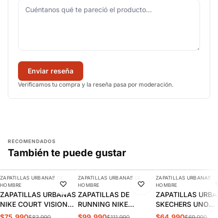
Enviar reseña
Verificamos tu compra y la reseña pasa por moderación.
RECOMENDADOS
También te puede gustar
AGREGAR
AGREGAR
AGREGAR
ZAPATILLAS URBANAS DE
ZAPATILLAS URBANAS DE
ZAPATILLAS URBANAS D
-10%
-11%
-7%
HOMBRE
HOMBRE
HOMBRE
ZAPATILLAS URBANAS
ZAPATILLAS DE
ZAPATILLAS URB
NIKE COURT VISION
RUNNING NIKE
SKECHERS UNO
LOW HOMBRE |
INITIATOR HOMBRE |
STAND HOMBRE |
$75.990
$99.990
$64.990
$83.990
$111.990
$69.990