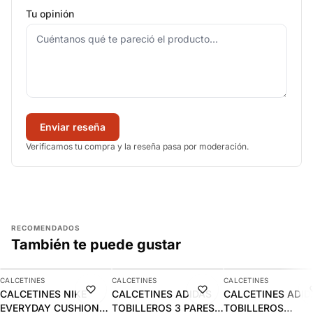
Tu opinión
Enviar reseña
Verificamos tu compra y la reseña pasa por moderación.
RECOMENDADOS
También te puede gustar
AGREGAR
AGREGAR
AGREGAR
CALCETINES
CALCETINES
CALCETINES
-11%
-8%
-9%
CALCETINES NIKE
CALCETINES ADIDAS
CALCETINES ADID
EVERYDAY CUSHIONED
TOBILLEROS 3 PARES |
TOBILLEROS