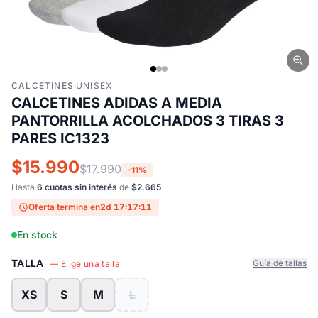
CALCETINES
·
UNISEX
CALCETINES ADIDAS A MEDIA
PANTORRILLA ACOLCHADOS 3 TIRAS 3
PARES IC1323
$15.990
$17.990
-11%
Hasta
6 cuotas sin interés
de
$2.665
Oferta termina en
2d 17:17:10
En stock
TALLA
Guía de tallas
— Elige una talla
XS
S
M
L