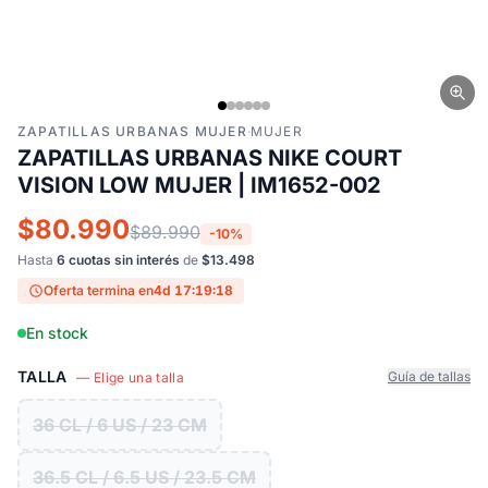
ZAPATILLAS URBANAS MUJER
·
MUJER
ZAPATILLAS URBANAS NIKE COURT
VISION LOW MUJER | IM1652-002
$80.990
$89.990
-10%
Hasta
6 cuotas sin interés
de
$13.498
Oferta termina en
4d 17:19:17
En stock
TALLA
Guía de tallas
— Elige una talla
36 CL / 6 US / 23 CM
36.5 CL / 6.5 US / 23.5 CM