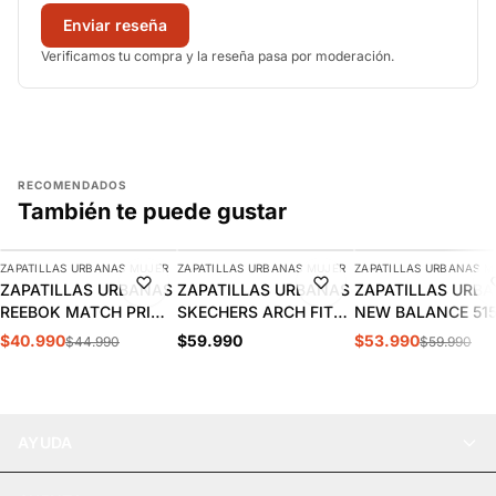
Enviar reseña
Verificamos tu compra y la reseña pasa por moderación.
RECOMENDADOS
También te puede gustar
AGREGAR
AGREGAR
AGREGAR
ZAPATILLAS URBANAS MUJER
ZAPATILLAS URBANAS MUJER
ZAPATILLAS URBANAS M
-9%
-10%
ZAPATILLAS URBANAS
ZAPATILLAS URBANAS
ZAPATILLAS URB
REEBOK MATCH PRIME
SKECHERS ARCH FIT
NEW BALANCE 51
V2 MUJER | 100261905
2.0 MUJER | 150051-
MUJER | WL515W
$40.990
$59.990
$53.990
$44.990
$59.990
BKMT
AYUDA