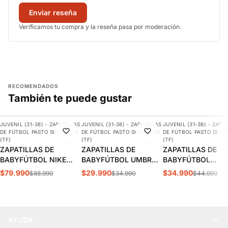
Enviar reseña
Verificamos tu compra y la reseña pasa por moderación.
RECOMENDADOS
También te puede gustar
AGREGAR
AGREGAR
AGREGAR
JUVENIL (31-38) - ZAPATILLAS
JUVENIL (31-38) - ZAPATILLAS
JUVENIL (31-38) - ZAPA
-10%
-14%
-22%
DE FÚTBOL PASTO SINTÉTICO
DE FÚTBOL PASTO SINTÉTICO
DE FÚTBOL PASTO SINT
(TF)
(TF)
(TF)
ZAPATILLAS DE
ZAPATILLAS DE
ZAPATILLAS DE
BABYFÚTBOL NIKE
BABYFÚTBOL UMBRO
BABYFÚTBOL
VAPOR 16 ACADEMY
CLASSICO XII JUVENIL
SKECHERS RAZOR 
$79.990
$29.990
$34.990
$88.990
$34.990
$44.990
KYLIAN MBAPPÉ TF
| 82019U-1KP
JUVENIL | 252061L
JUVENIL | FQ8285-500
WTQP
AYUDA