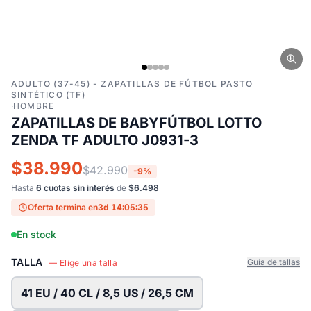
ADULTO (37-45) - ZAPATILLAS DE FÚTBOL PASTO
SINTÉTICO (TF)
·
HOMBRE
ZAPATILLAS DE BABYFÚTBOL LOTTO
ZENDA TF ADULTO J0931-3
$38.990
$42.990
-9%
Hasta
6 cuotas sin interés
de
$6.498
Oferta termina en
3d 14:05:34
En stock
TALLA
Guía de tallas
— Elige una talla
41 EU / 40 CL / 8,5 US / 26,5 CM