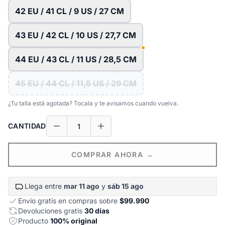
42 EU / 41 CL / 9 US / 27 CM
43 EU / 42 CL / 10 US / 27,7 CM
44 EU / 43 CL / 11 US / 28,5 CM
45 EU / 44 CL / 11,5 US / 29 CM
¿Tu talla está agotada? Tocala y te avisamos cuando vuelva.
CANTIDAD
COMPRAR AHORA →
Llega entre
mar 11 ago
y
sáb 15 ago
Envío gratis en compras sobre
$99.990
Devoluciones gratis
30 días
Producto
100% original