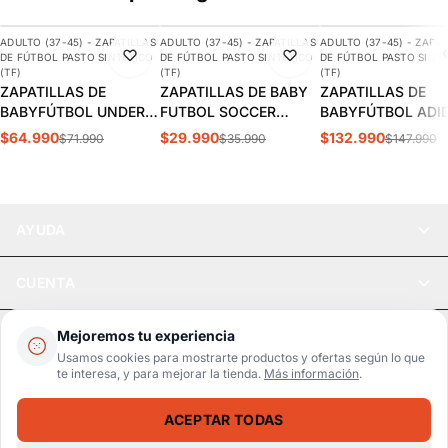
ADULTO (37-45) - ZAPATILLAS
ADULTO (37-45) - ZAPATILLAS
ADULTO (37-45) - ZAPAT
-10%
-17%
-10%
DE FÚTBOL PASTO SINTÉTICO
DE FÚTBOL PASTO SINTÉTICO
DE FÚTBOL PASTO SINT
(TF)
(TF)
(TF)
ZAPATILLAS DE
ZAPATILLAS DE BABY
ZAPATILLAS DE
BABYFÚTBOL UNDER
FUTBOL SOCCER
BABYFÚTBOL ADI
ARMOUR SHADOW
DARKBLUE ADULTO
COPA MUNDIAL
$64.990
$29.990
$132.990
$71.990
$35.990
$147.990
SELECT TURF 2
S5-14B
ADULTO | 019228
HOMBRE | 3028434-
100
AYUDA
CUENTA
LEGAL
Mejoremos tu experiencia
Usamos cookies para mostrarte productos y ofertas según lo que
te interesa, y para mejorar la tienda.
Más información
.
Pago seguro
SSL / Datos protegidos
ACEPTAR TODAS
Realsport © 2026
ZAPATILLAS DE BABYFÚTBOL LOTTO ZENDA TF ADULTO J0931-3