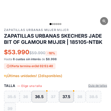
ZAPATILLAS URBANAS MUJER
·
MUJER
ZAPATILLAS URBANAS SKECHERS JADE
BIT OF GLAMOUR MUJER | 185105-NTBK
$53.990
$59.990
-10%
Hasta
6 cuotas sin interés
de
$8.998
Oferta termina en
3d 02:51:40
¡Últimas unidades! (
2
disponibles)
TALLA
Guía de tallas
— Elige una talla
35.5
36
36.5
37
37.5
38
38.5
39