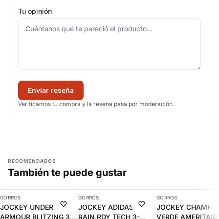
Tu opinión
Enviar reseña
Verificamos tu compra y la reseña pasa por moderación.
RECOMENDADOS
También te puede gustar
AGREGAR
AGREGAR
AGREGAR
GORROS
GORROS
GORROS
-10%
-10%
-15%
JOCKEY UNDER
JOCKEY ADIDAS
JOCKEY CHAMPI
ARMOUR BLITZING 3.0
RAIN.RDY TECH 3-
VERDE AMERITAGE