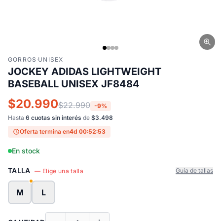
GORROS
·
UNISEX
JOCKEY ADIDAS LIGHTWEIGHT
BASEBALL UNISEX JF8484
$20.990
$22.990
-9%
Hasta
6 cuotas sin interés
de
$3.498
Oferta termina en
4d 00:52:53
En stock
TALLA
Guía de tallas
— Elige una talla
M
L