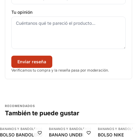
Tu opinión
Enviar reseña
Verificamos tu compra y la reseña pasa por moderación.
RECOMENDADOS
También te puede gustar
AGREGAR
AGREGAR
AGREGAR
BANANOS Y BANDOLEROS
BANANOS Y BANDOLEROS
BANANOS Y BANDOLER
-12%
-11%
-11%
BOLSO BANDOLERO
BANANO UNDER
BOLSO NIKE