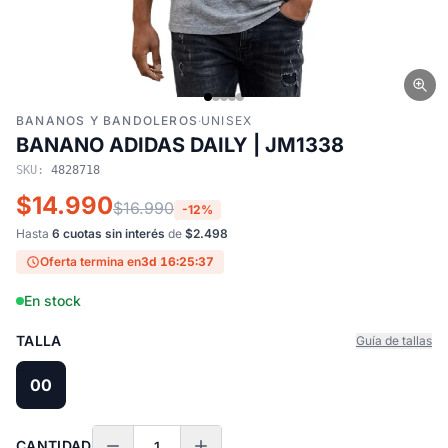
BANANOS Y BANDOLEROS
·
UNISEX
BANANO ADIDAS DAILY | JM1338
SKU:
4828718
$14.990
$16.990
-12%
Hasta
6 cuotas sin interés
de
$2.498
Oferta termina en
3d 16:25:37
En stock
TALLA
Guía de tallas
00
CANTIDAD