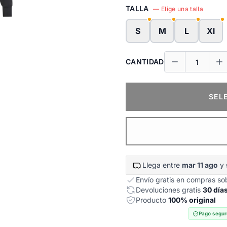
TALLA
— Elige una talla
S
M
L
Xl
CANTIDAD
SEL
Llega entre
mar 11 ago
y
Envío gratis en compras s
Devoluciones gratis
30 día
Producto
100% original
Pago segur