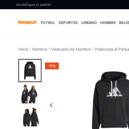
Ir al contenido
Ayuda
Sigue tu pedido
FÚTBOL
DEPORTES
URBANO
HOMBRE
MUJ
Inicio
Hombre
Vestuario de Hombre
Polerones & Park
-11%