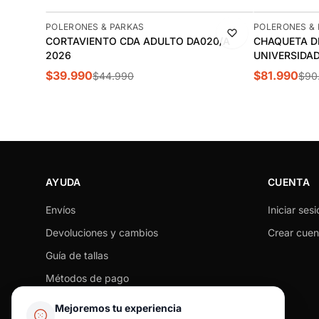
-11%
-10%
POLERONES & PARKAS
POLERONES &
CORTAVIENTO CDA ADULTO DA020/A
CHAQUETA D
2026
UNIVERSIDAD
JZ7326
$39.990
$81.990
$44.990
$90
AYUDA
CUENTA
Envíos
Iniciar sesi
Devoluciones y cambios
Crear cuen
Guía de tallas
Métodos de pago
Seguimiento de pedido
Mejoremos tu experiencia