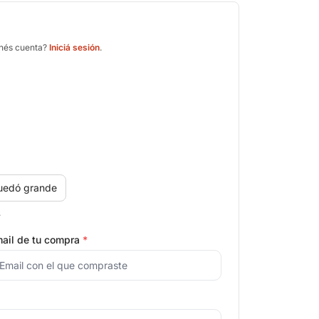
enés cuenta?
Iniciá sesión
.
uedó grande
.
ail de tu compra
*