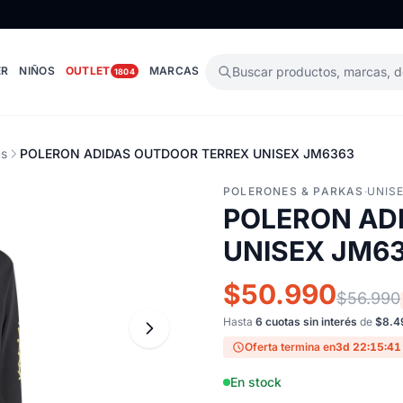
ER
NIÑOS
OUTLET
MARCAS
Buscar productos, marcas, 
1804
as
POLERON ADIDAS OUTDOOR TERREX UNISEX JM6363
POLERONES & PARKAS
·
UNIS
POLERON AD
UNISEX JM6
$50.990
$56.990
Hasta
6 cuotas sin interés
de
$8.4
Oferta termina en
3d 22:15:40
En stock