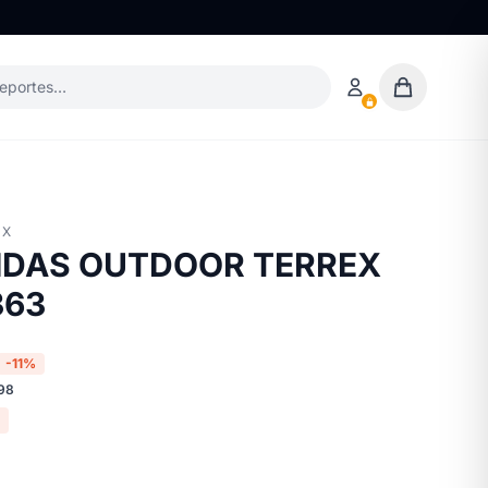
deportes…
EX
IDAS OUTDOOR TERREX
363
-11%
98