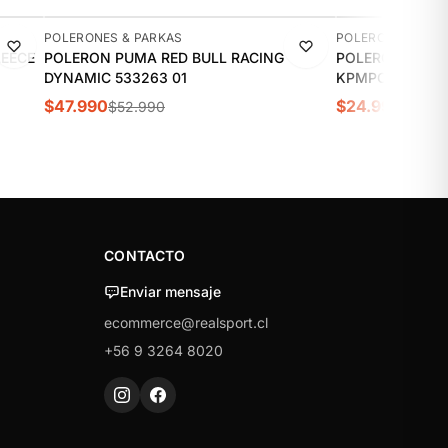
-9%
-31%
POLERONES & PARKAS
POLERONES & PA
LEECE
POLERON PUMA RED BULL RACING
POLERON KAPPA
DYNAMIC 533263 01
KPMPOLI2220G
$47.990
$24.990
$52.990
$35.9
CONTACTO
Enviar mensaje
ecommerce@realsport.cl
+56 9 3264 8020