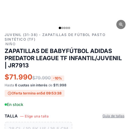
JUVENIL (31-38) - ZAPATILLAS DE FÚTBOL PASTO
SINTÉTICO (TF)
·
NIÑO
ZAPATILLAS DE BABYFÚTBOL ADIDAS
PREDATOR LEAGUE TF INFANTIL/JUVENIL
| JR7913
$71.990
$79.990
-10%
Hasta
6 cuotas sin interés
de
$11.998
Oferta termina en
5d 09:53:38
En stock
TALLA
Guía de tallas
— Elige una talla
28 CL / 10.5K US / 16.5 CM