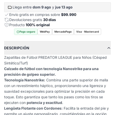
Llega entre
dom 9 ago
y
jue 13 ago
Envío gratis en compras sobre
$99.990
Devoluciones gratis
30 días
Producto
100% original
Pago seguro
WebPay
MercadoPago
Visa · Mastercard
DESCRIPCIÓN
Zapatillas de Fútbol PREDATOR LEAGUE para Niños (Césped
Sintético/Turf)
Calzado de fútbol con tecnología Nanostrike para una
precisión de golpeo superior.
Tecnología Nanostrike:
Combina una parte superior de malla
con un revestimiento háptico, proporcionando una ligereza y
suavidad excepcionales para optimizar la precisión en cada
toque. Esto garantiza que tanto los pases como los tiros se
ejecuten con
potencia y exactitud
.
Lengüeta Flotante con Cordones:
Facilita la entrada del pie y
permite un ajuste personalizado, convirtiéndolas en la opción