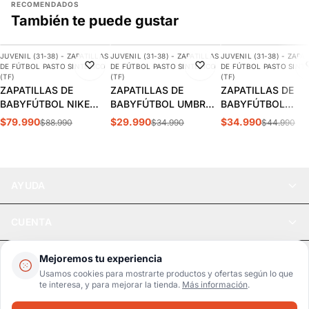
RECOMENDADOS
También te puede gustar
AGREGAR
AGREGAR
AGREGAR
JUVENIL (31-38) - ZAPATILLAS
JUVENIL (31-38) - ZAPATILLAS
JUVENIL (31-38) - ZAPA
-10%
-14%
-22%
DE FÚTBOL PASTO SINTÉTICO
DE FÚTBOL PASTO SINTÉTICO
DE FÚTBOL PASTO SINT
(TF)
(TF)
(TF)
ZAPATILLAS DE
ZAPATILLAS DE
ZAPATILLAS DE
BABYFÚTBOL NIKE
BABYFÚTBOL UMBRO
BABYFÚTBOL
VAPOR 16 ACADEMY
CLASSICO XII JUVENIL
SKECHERS RAZOR 
$79.990
$29.990
$34.990
$88.990
$34.990
$44.990
KYLIAN MBAPPÉ TF
| 82019U-1KP
JUVENIL | 252061L
JUVENIL | FQ8285-500
WTQP
AYUDA
CUENTA
LEGAL
Mejoremos tu experiencia
Usamos cookies para mostrarte productos y ofertas según lo que
te interesa, y para mejorar la tienda.
Más información
.
Pago seguro
SSL / Datos protegidos