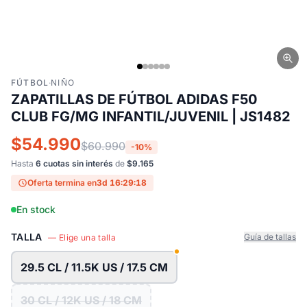
FÚTBOL
·
NIÑO
ZAPATILLAS DE FÚTBOL ADIDAS F50
CLUB FG/MG INFANTIL/JUVENIL | JS1482
$54.990
$60.990
-10%
Hasta
6 cuotas sin interés
de
$9.165
Oferta termina en
3d 16:29:17
En stock
TALLA
Guía de tallas
— Elige una talla
29.5 CL / 11.5K US / 17.5 CM
30 CL / 12K US / 18 CM