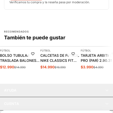
Verificamos tu compra y la reseña pasa por moderación.
RECOMENDADOS
También te puede gustar
AGREGAR
AGREGAR
AGREGAR
FÚTBOL
FÚTBOL
FÚTBOL
-13%
-12%
-20%
BOLSO TUBULAR
CALCETAS DE FÚTBOL
TARJETA ARBITRO
TRASLADA BALONES
NIKE CLASSICS FIT
PRO (PAR) 2.90.31
TRAIN |
ADULTO SX4120-402
$12.990
$14.990
$3.990
$14.990
$16.990
$4.990
DEPFUTBOL002
AYUDA
CUENTA