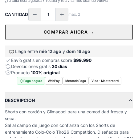
¿Tu talla está agotada? Tocala y te avisamos cuando vuelva.
CANTIDAD
máx.
2
COMPRAR AHORA →
Llega entre
mié 12 ago
y
dom 16 ago
Envío gratis en compras sobre
$99.990
Devoluciones gratis
30 días
Producto
100% original
Pago seguro
WebPay
MercadoPago
Visa · Mastercard
DESCRIPCIÓN
Shorts con cordón y Climacool para una comodidad fresca y
seca.
Sal al campo de juego con confianza con los Shorts de
entrenamiento Colo-Colo Tiro26 Competition. Diseñados para