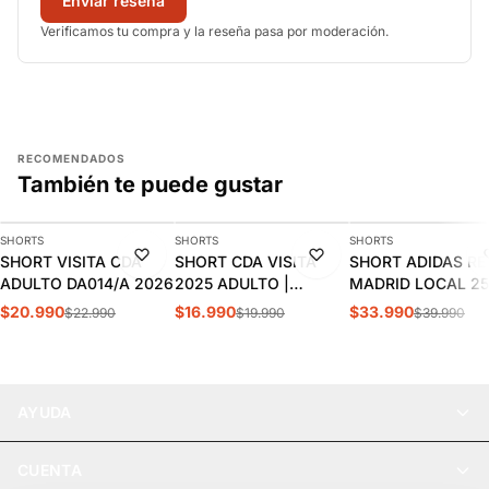
Enviar reseña
Verificamos tu compra y la reseña pasa por moderación.
RECOMENDADOS
También te puede gustar
AGREGAR
AGREGAR
AGREGAR
SHORTS
SHORTS
SHORTS
-9%
-15%
-15%
SHORT VISITA CDA
SHORT CDA VISITA
SHORT ADIDAS RE
ADULTO DA014/A 2026
2025 ADULTO |
MADRID LOCAL 25
DA019/A
ADULTO | JJ1926
$20.990
$16.990
$33.990
$22.990
$19.990
$39.990
AYUDA
CUENTA