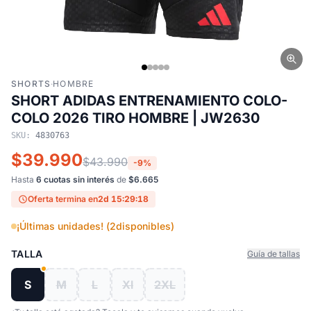
SHORTS
·
HOMBRE
SHORT ADIDAS ENTRENAMIENTO COLO-
COLO 2026 TIRO HOMBRE | JW2630
SKU:
4830763
$39.990
$43.990
-9%
Hasta
6 cuotas sin interés
de
$6.665
Oferta termina en
2d 15:29:17
¡Últimas unidades! (
2
disponibles)
TALLA
Guía de tallas
S
M
L
Xl
2XL