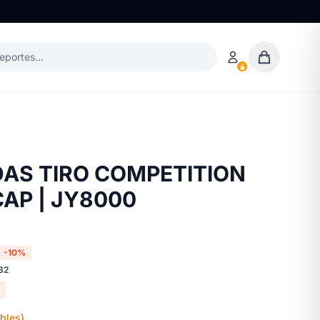
deportes…
AS TIRO COMPETITION
CAP | JY8000
-10%
32
bles)