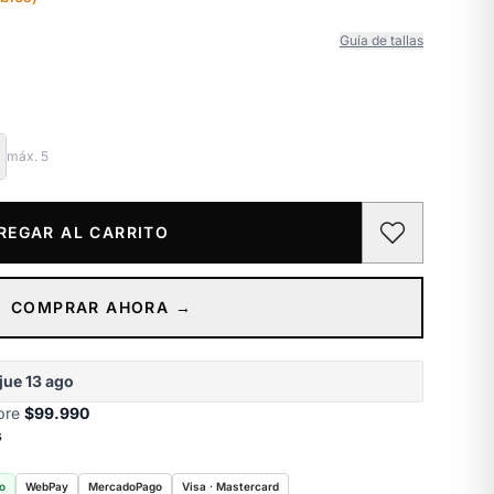
Guía de tallas
máx.
5
REGAR AL CARRITO
COMPRAR AHORA →
jue 13 ago
obre
$99.990
s
o
WebPay
MercadoPago
Visa · Mastercard