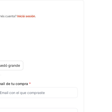
enés cuenta?
Iniciá sesión
.
uedó grande
.
ail de tu compra
*