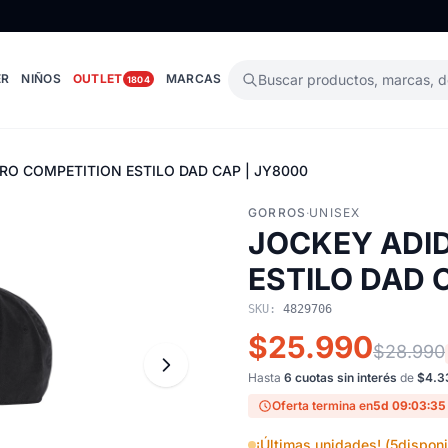
ER
NIÑOS
OUTLET
MARCAS
Buscar productos, marcas, 
1804
RO COMPETITION ESTILO DAD CAP | JY8000
GORROS
·
UNISEX
JOCKEY ADID
ESTILO DAD 
SKU:
4829706
$25.990
$28.990
Hasta
6 cuotas sin interés
de
$4.3
Oferta termina en
5d 09:03:34
¡Últimas unidades! (
5
disponi