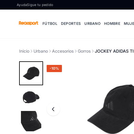
Ir al contenido
Ayuda
Sigue tu pedido
FÚTBOL
DEPORTES
URBANO
HOMBRE
MUJ
Inicio
Urbano
Accesorios
Gorros
JOCKEY ADIDAS TI
-10%