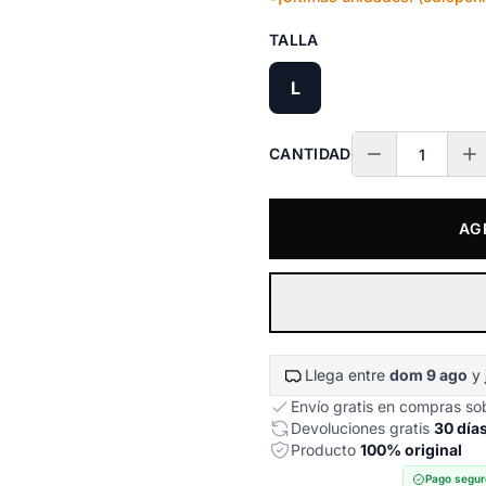
TALLA
L
CANTIDAD
AG
Llega entre
dom 9 ago
y
Envío gratis en compras s
Devoluciones gratis
30 día
Producto
100% original
Pago segur