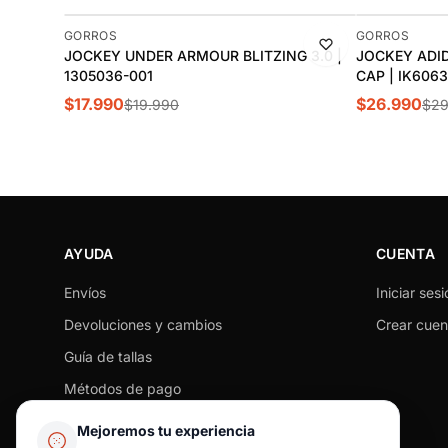
-10%
-10%
GORROS
GORROS
JOCKEY UNDER ARMOUR BLITZING 3.0 |
JOCKEY ADID
1305036-001
CAP | IK6063
$17.990
$26.990
$19.990
$29
AYUDA
CUENTA
Envíos
Iniciar sesi
Devoluciones y cambios
Crear cuen
Guía de tallas
Métodos de pago
Seguimiento de pedido
Mejoremos tu experiencia