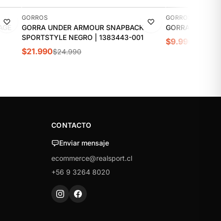
-12%
-23%
GORROS
GORROS
AGE
GORRA UNDER ARMOUR SNAPBACK
GORRA SPALDIN
SPORTSTYLE NEGRO | 1383443-001
$9.990
$12.990
$21.990
$24.990
CONTACTO
Enviar mensaje
ecommerce@realsport.cl
+56 9 3264 8020