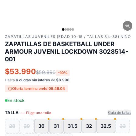
ZAPATILLAS JUVENILES (EDAD 10-15 / TALLAS 34-38)
·
NIÑO
ZAPATILLAS DE BASKETBALL UNDER
ARMOUR JUVENIL LOCKDOWN 3028514-
001
$53.990
$59.990
-10%
Hasta
6 cuotas sin interés
de
$8.998
Oferta termina en
4d 05:46:03
En stock
TALLA
Guía de tallas
— Elige una talla
28
29
30
31
31.5
32
32.5
33