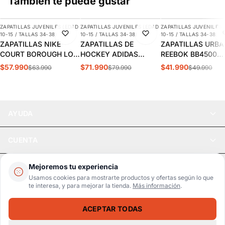
También te puede gustar
AGREGAR
AGREGAR
AGREGAR
ZAPATILLAS JUVENILES (EDAD
ZAPATILLAS JUVENILES (EDAD
ZAPATILLAS JUVENILES 
-9%
-10%
-16%
10-15 / TALLAS 34-38)
10-15 / TALLAS 34-38)
10-15 / TALLAS 34-38)
ZAPATILLAS NIKE
ZAPATILLAS DE
ZAPATILLAS URB
COURT BOROUGH LOW
HOCKEY ADIDAS
REEBOK BB4500
JUVENIL | HM6293-
YOUNGSTAR JUVENIL |
COURT
$57.990
$71.990
$41.990
$63.990
$79.990
$49.990
480
JQ9161
NIÑOS/JUVENIL |
100208227
AYUDA
CUENTA
LEGAL
Mejoremos tu experiencia
Usamos cookies para mostrarte productos y ofertas según lo que
te interesa, y para mejorar la tienda.
Más información
.
Pago seguro
SSL / Datos protegidos
ACEPTAR TODAS
Realsport © 2026
ZAPATILLAS DE BASKETBALL UNDER ARMOUR JUVENIL LOCKDOWN 3028514-001
SELECCIONA UNA TALLA