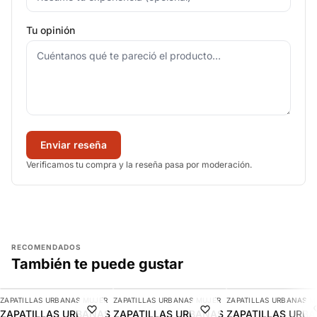
Tu opinión
Enviar reseña
Verificamos tu compra y la reseña pasa por moderación.
RECOMENDADOS
También te puede gustar
AGREGAR
AGREGAR
AGREGAR
ZAPATILLAS URBANAS MUJER
ZAPATILLAS URBANAS MUJER
ZAPATILLAS URBANAS M
-9%
-10%
ZAPATILLAS URBANAS
ZAPATILLAS URBANAS
ZAPATILLAS URB