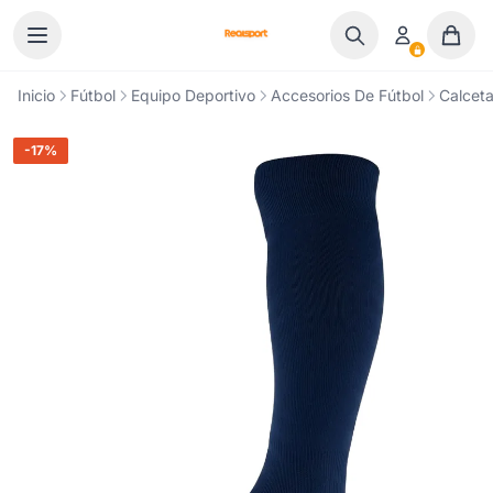
Ir al contenido
Inicio
Fútbol
Equipo Deportivo
Accesorios De Fútbol
Calceta
-17%