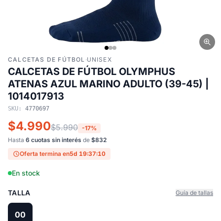
CALCETAS DE FÚTBOL
·
UNISEX
CALCETAS DE FÚTBOL OLYMPHUS
ATENAS AZUL MARINO ADULTO (39-45) |
1014017913
SKU:
4770697
$4.990
$5.990
-17%
Hasta
6 cuotas sin interés
de
$832
Oferta termina en
5d 19:37:10
En stock
TALLA
Guía de tallas
00