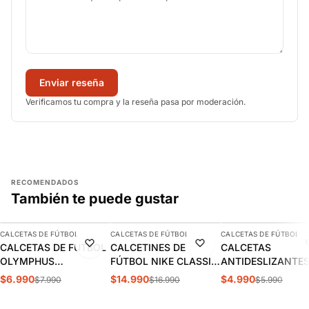
Enviar reseña
Verificamos tu compra y la reseña pasa por moderación.
RECOMENDADOS
También te puede gustar
AGREGAR
AGREGAR
AGREGAR
CALCETAS DE FÚTBOL
CALCETAS DE FÚTBOL
CALCETAS DE FÚTBOL
-13%
-12%
-17%
CALCETAS DE FUTBOL
CALCETINES DE
CALCETAS
OLYMPHUS
FÚTBOL NIKE CLASSIC
ANTIDESLIZANTE
ANTIDESLIZANTES
2 NEGROS (UNISEX) |
FÚTBOL OXN AZU
$6.990
$14.990
$4.990
$7.990
$16.990
$5.990
1014077901
SX5728-010
ADULTO |
OXSANDN003