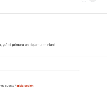
 ¡sé el primero en dejar tu opinión!
enés cuenta?
Iniciá sesión
.