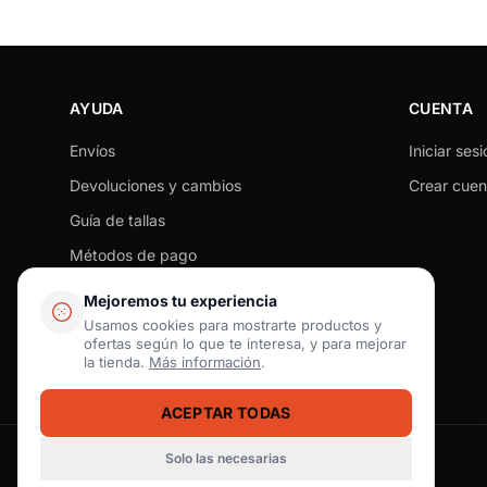
AYUDA
CUENTA
Envíos
Iniciar sesi
Devoluciones y cambios
Crear cuen
Guía de tallas
Métodos de pago
Seguimiento de pedido
Mejoremos tu experiencia
Preguntas frecuentes
Usamos cookies para mostrarte productos y
ofertas según lo que te interesa, y para mejorar
Contacto
la tienda.
Más información
.
ACEPTAR TODAS
Solo las necesarias
Pago seguro
SSL / Datos protegidos