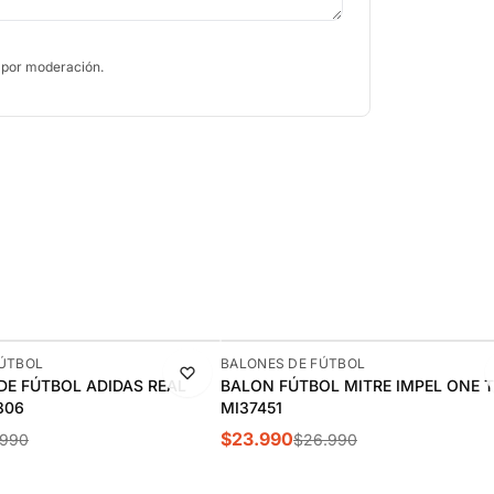
 por moderación.
-11%
FÚTBOL
BALONES DE FÚTBOL
DE FÚTBOL ADIDAS REAL
BALON FÚTBOL MITRE IMPEL ONE T.
306
MI37451
$23.990
.990
$26.990