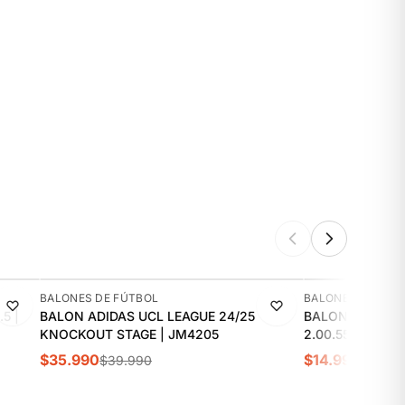
-10%
-12%
BALONES DE FÚTBOL
BALONES DE FÚT
5 |
BALON ADIDAS UCL LEAGUE 24/25
BALON DE FUTB
KNOCKOUT STAGE | JM4205
2.00.55
$35.990
$14.990
$39.990
$16.99