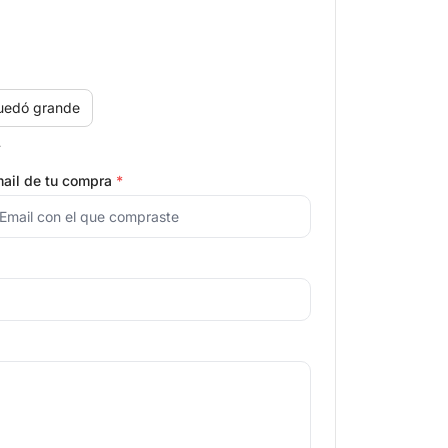
uedó grande
.
ail de tu compra
*