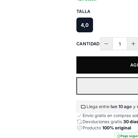
TALLA
4,0
CANTIDAD
AG
Llega entre
lun 10 ago
y
Envío gratis en compras s
Devoluciones gratis
30 día
Producto
100% original
Pago segur