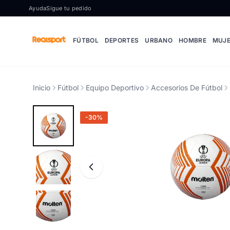
Ir al contenido
Ayuda
Sigue tu pedido
FÚTBOL
DEPORTES
URBANO
HOMBRE
MUJ
Inicio
Fútbol
Equipo Deportivo
Accesorios De Fútbol
-30%