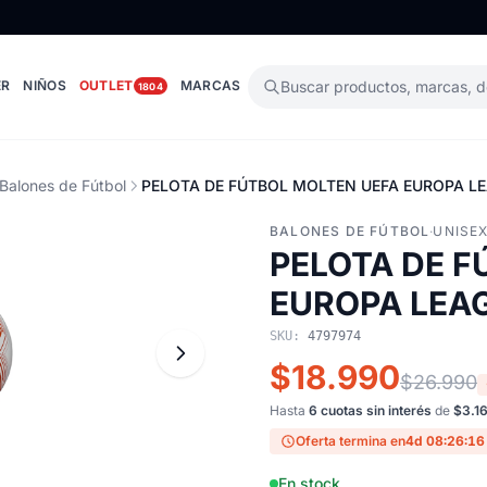
ER
NIÑOS
OUTLET
MARCAS
Buscar productos, marcas, 
1804
Balones de Fútbol
PELOTA DE FÚTBOL MOLTEN UEFA EUROPA LEA
BALONES DE FÚTBOL
·
UNISE
PELOTA DE F
EUROPA LEAG
SKU:
4797974
$18.990
$26.990
Hasta
6 cuotas sin interés
de
$3.1
Oferta termina en
4d 08:26:15
En stock