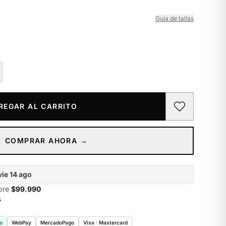
Guía de tallas
REGAR AL CARRITO
COMPRAR AHORA →
vie 14 ago
obre
$99.990
s
o
WebPay
MercadoPago
Visa · Mastercard