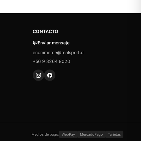
CONTACTO
Enviar mensaje
ecommerce@realsport.cl
+56 9 3264 8020
Medios de pago:
WebPay
MercadoPago
Tarjetas