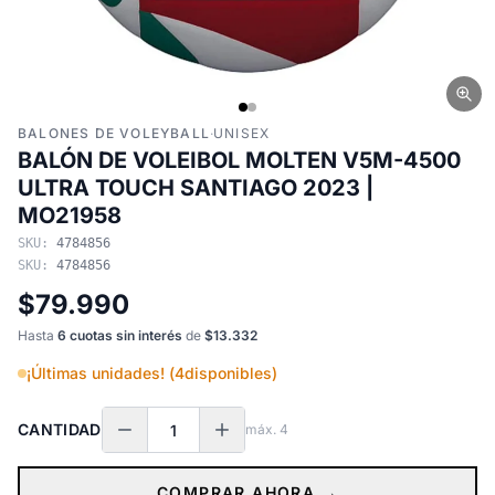
BALONES DE VOLEYBALL
·
UNISEX
BALÓN DE VOLEIBOL MOLTEN V5M-4500
ULTRA TOUCH SANTIAGO 2023 |
MO21958
SKU:
4784856
SKU:
4784856
$79.990
Hasta
6 cuotas sin interés
de
$13.332
¡Últimas unidades! (
4
disponibles)
CANTIDAD
máx.
4
COMPRAR AHORA →