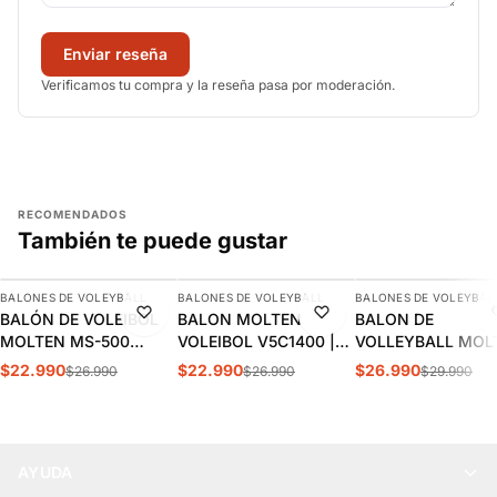
Enviar reseña
Verificamos tu compra y la reseña pasa por moderación.
RECOMENDADOS
También te puede gustar
AGREGAR
AGREGAR
AGREGAR
BALONES DE VOLEYBALL
BALONES DE VOLEYBALL
BALONES DE VOLEYBAL
-15%
-15%
-10%
BALÓN DE VOLEIBOL
BALON MOLTEN
BALON DE
MOLTEN MS-500
VOLEIBOL V5C1400 |
VOLLEYBALL MOL
PANAMERICANOS
MO21841
LIGHT FIRST TOUC
$22.990
$22.990
$26.990
$26.990
$26.990
$29.990
SANTIAGO 2023 |
MO22219
MO21850
AYUDA