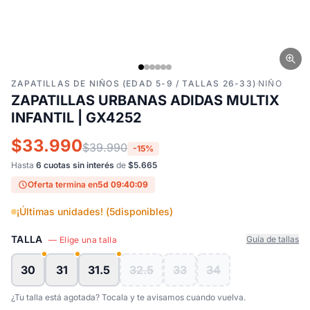
ZAPATILLAS DE NIÑOS (EDAD 5-9 / TALLAS 26-33)
·
NIÑO
ZAPATILLAS URBANAS ADIDAS MULTIX
INFANTIL | GX4252
$33.990
$39.990
-15%
Hasta
6 cuotas sin interés
de
$5.665
Oferta termina en
5d 09:40:08
¡Últimas unidades! (
5
disponibles)
TALLA
Guía de tallas
— Elige una talla
30
31
31.5
32.5
33
34
¿Tu talla está agotada? Tocala y te avisamos cuando vuelva.