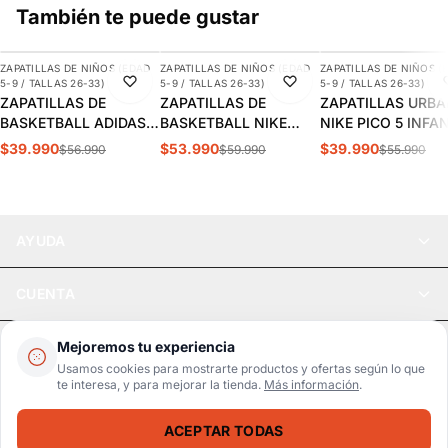
También te puede gustar
AGREGAR
AGREGAR
AGREGAR
ZAPATILLAS DE NIÑOS (EDAD
ZAPATILLAS DE NIÑOS (EDAD
ZAPATILLAS DE NIÑOS (
-30%
-10%
-29%
5-9 / TALLAS 26-33)
5-9 / TALLAS 26-33)
5-9 / TALLAS 26-33)
ZAPATILLAS DE
ZAPATILLAS DE
ZAPATILLAS URB
BASKETBALL ADIDAS
BASKETBALL NIKE
NIKE PICO 5 INFA
CROSS EM UP 5K
TEAM HUSTLE D 12 PS
AR4161-100
$39.990
$53.990
$39.990
$56.990
$59.990
$55.990
INFANTIL | GY2874
INFANTIL HF6280-400
AYUDA
CUENTA
LEGAL
Mejoremos tu experiencia
Usamos cookies para mostrarte productos y ofertas según lo que
te interesa, y para mejorar la tienda.
Más información
.
Pago seguro
SSL / Datos protegidos
ACEPTAR TODAS
Realsport © 2026