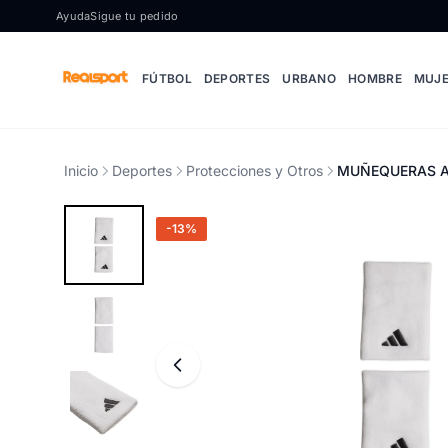
Ir al contenido
Ayuda
Sigue tu pedido
FÚTBOL
DEPORTES
URBANO
HOMBRE
MUJ
Inicio
Deportes
Protecciones y Otros
MUÑEQUERAS AD
-13%