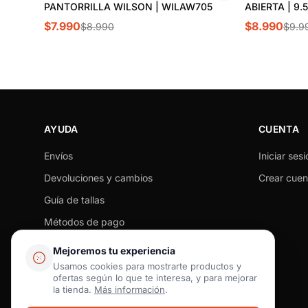
PANTORRILLA WILSON | WILAW705
ABIERTA | 9.
$7.990
$8.990
$8.990
$9.9
AYUDA
CUENTA
Envíos
Iniciar sesi
Devoluciones y cambios
Crear cuen
Guía de tallas
Métodos de pago
Seguimiento de pedido
Mejoremos tu experiencia
Preguntas frecuentes
Usamos cookies para mostrarte productos y
ofertas según lo que te interesa, y para mejorar
Contacto
la tienda.
Más información
.