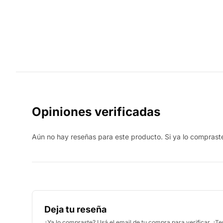
Opiniones verificadas
Aún no hay reseñas para este producto. Si ya lo compraste,
Deja tu reseña
¿Ya lo compraste? Usá el email de tu compra para verificar. ¿T