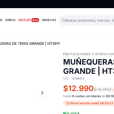
ER
NIÑOS
OUTLET
MARCAS
Buscar productos, marcas, 
1804
IDAS DE TENIS GRANDE | HT3911
PROTECCIONES Y OTROS
·
HO
MUÑEQUERAS
GRANDE | HT
SKU:
4790413
$12.990
$14.990
Hasta
6 cuotas sin interés
de
$2.1
Oferta termina en
4d 16:33:20
En stock