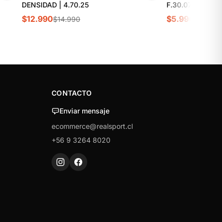
DENSIDAD | 4.70.25
F.30.07
$12.990
$5.990
$14.990
$6.990
CONTACTO
Enviar mensaje
ecommerce@realsport.cl
+56 9 3264 8020