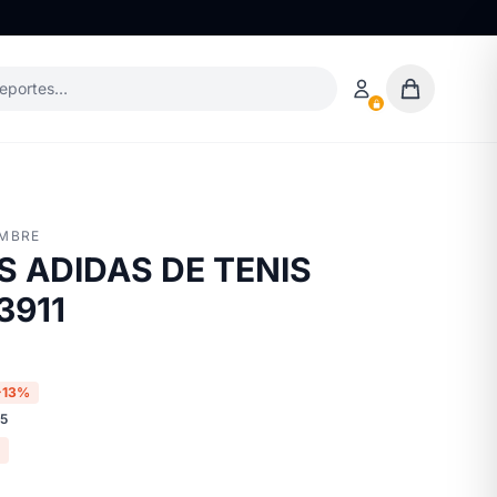
deportes…
MBRE
 ADIDAS DE TENIS
3911
-13%
65