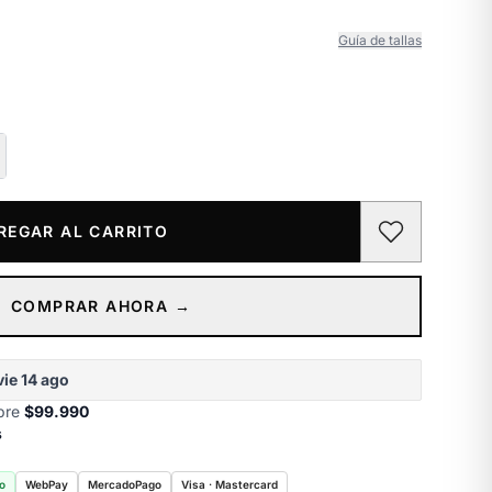
Guía de tallas
REGAR AL CARRITO
COMPRAR AHORA →
vie 14 ago
obre
$99.990
s
o
WebPay
MercadoPago
Visa · Mastercard