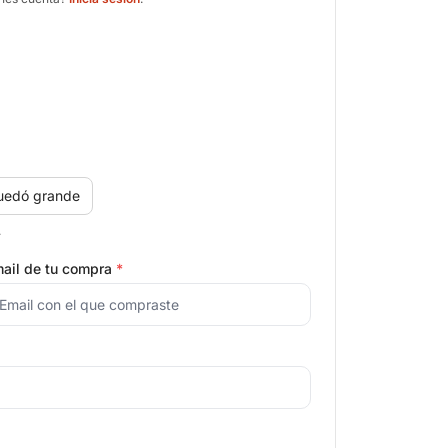
uedó grande
.
ail de tu compra
*