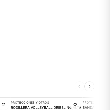
-13%
-14%
PROTECCIONES Y OTROS
PROTECCIONES Y
RODILLERA VOLLEYBALL DRIBBLING ALTA
BANDA ELASTIC