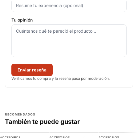
Tu opinión
Enviar reseña
Verificamos tu compra y la reseña pasa por moderación.
RECOMENDADOS
También te puede gustar
AGREGAR
AGREGAR
AGREGAR
ACCESORIOS
ACCESORIOS
ACCESORIOS
-10%
-9%