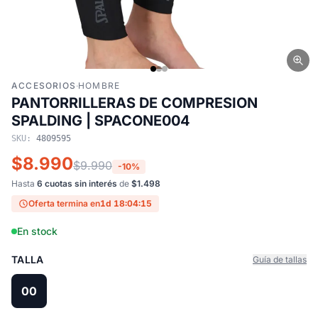
ACCESORIOS
·
HOMBRE
PANTORRILLERAS DE COMPRESION
SPALDING | SPACONE004
SKU:
4809595
$8.990
$9.990
-10%
Hasta
6 cuotas sin interés
de
$1.498
Oferta termina en
1d 18:04:15
En stock
TALLA
Guía de tallas
00