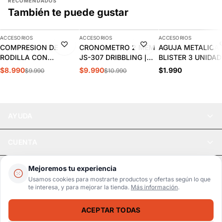
RECOMENDADOS
También te puede gustar
AGREGAR
AGREGAR
AGREGAR
ACCESORIOS
ACCESORIOS
ACCESORIOS
-10%
-9%
COMPRESION DE
CRONOMETRO 2 MEM
AGUJA METALICA
RODILLA CON
JS-307 DRIBBLING |
BLISTER 3 UNIDAD
ACOLCHADO PANAL
J.00.11
2.90.13
$8.990
$9.990
$1.990
$9.990
$10.990
SPALDING |
SPACONE009
AYUDA
CUENTA
LEGAL
Mejoremos tu experiencia
Usamos cookies para mostrarte productos y ofertas según lo que
te interesa, y para mejorar la tienda.
Más información
.
Pago seguro
SSL / Datos protegidos
ACEPTAR TODAS
Realsport © 2026
PELOTAS DE PING PONG YASHIMA X3 8.10.23