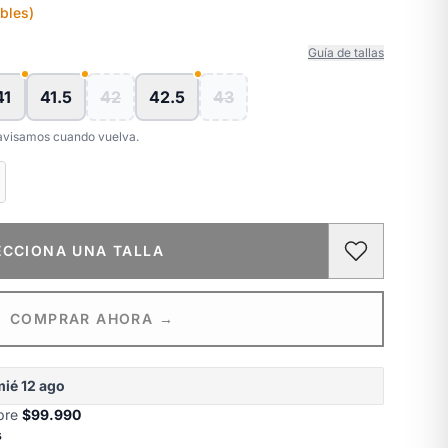
bles)
Guía de tallas
41
41.5
42
42.5
43
e avisamos cuando vuelva.
ECCIONA UNA TALLA
COMPRAR AHORA →
mié 12 ago
obre
$99.990
s