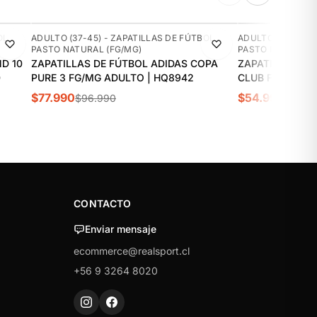
-20%
-11%
OL
ADULTO (37-45) - ZAPATILLAS DE FÚTBOL
ADULTO (37-45) 
PASTO NATURAL (FG/MG)
PASTO NATURAL (
D 10
ZAPATILLAS DE FÚTBOL ADIDAS COPA
ZAPATILLAS DE
0
PURE 3 FG/MG ADULTO | HQ8942
CLUB FG/MG AD
$77.990
$54.990
$96.990
$61.9
CONTACTO
Enviar mensaje
ecommerce@realsport.cl
+56 9 3264 8020