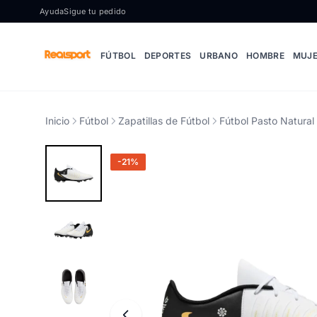
Ir al contenido
Ayuda
Sigue tu pedido
FÚTBOL
DEPORTES
URBANO
HOMBRE
MUJ
Inicio
Fútbol
Zapatillas de Fútbol
Fútbol Pasto Natura
-21%