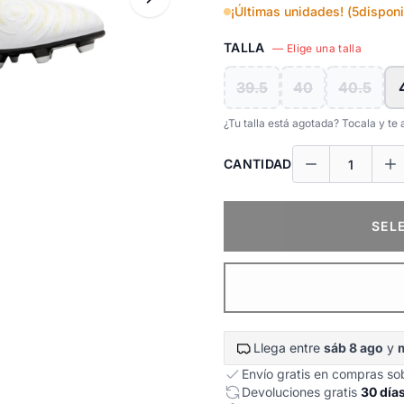
¡Últimas unidades! (
5
disponi
TALLA
— Elige una talla
39.5
40
40.5
¿Tu talla está agotada? Tocala y t
CANTIDAD
SEL
Llega entre
sáb 8 ago
y
Envío gratis en compras s
Devoluciones gratis
30 día