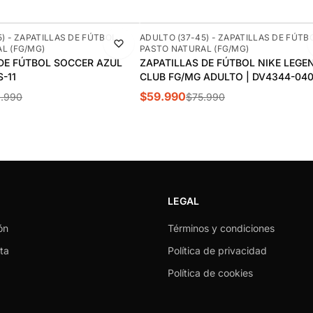
-21%
) - ZAPATILLAS DE FÚTBOL
ADULTO (37-45) - ZAPATILLAS DE FÚTB
L (FG/MG)
PASTO NATURAL (FG/MG)
DESTACADO
DE FÚTBOL SOCCER AZUL
ZAPATILLAS DE FÚTBOL NIKE LEGEN
-11
CLUB FG/MG ADULTO | DV4344-04
$59.990
.990
$75.990
LEGAL
ón
Términos y condiciones
ta
Política de privacidad
Política de cookies