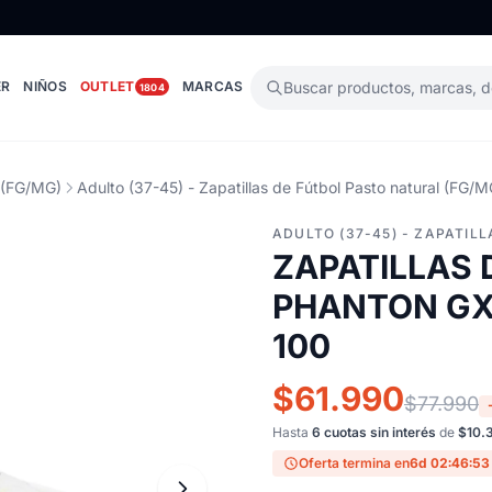
ER
NIÑOS
OUTLET
MARCAS
Buscar productos, marcas, 
1804
l (FG/MG)
Adulto (37-45) - Zapatillas de Fútbol Pasto natural (FG/M
ADULTO (37-45) - ZAPATIL
ZAPATILLAS 
PHANTON GX 
100
$61.990
$77.990
Hasta
6 cuotas sin interés
de
$10.
Oferta termina en
6d 02:46:52