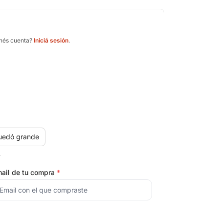
enés cuenta?
Iniciá sesión
.
uedó grande
.
ail de tu compra
*