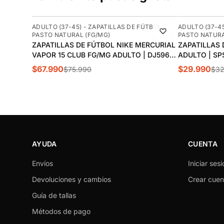
-11%
-9%
ADULTO (37-45) - ZAPATILLAS DE FÚTBOL
ADULTO (37-45
PASTO NATURAL (FG/MG)
PASTO NATURA
ZAPATILLAS DE FÚTBOL NIKE MERCURIAL
ZAPATILLAS 
VAPOR 15 CLUB FG/MG ADULTO | DJ5963-
ADULTO | SPS
700
$67.990
$29.990
$75.990
$32
AYUDA
CUENTA
Envíos
Iniciar sesi
Devoluciones y cambios
Crear cuen
Guía de tallas
Métodos de pago