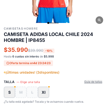
CAMISETAS
·
HOMBRE
CAMISETA ADIDAS LOCAL CHILE 2024
HOMBRE | IP8455
$35.990
$39.990
-10%
Hasta
6 cuotas sin interés
de
$5.998
Oferta termina en
4d 23:24:22
¡Últimas unidades! (
3
disponibles)
TALLA
Guía de tallas
— Elige una talla
S
M
L
Xl
¿Tu talla está agotada? Tocala y te avisamos cuando vuelva.