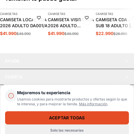
AGREGAR
AGREGAR
AGREGAR
CAMISETAS
CAMISETAS
CAMISETAS
-11%
-11%
-15%
CAMISETA LOCAL CDA
CAMISETA VISITA CDA
CAMISETA CDA 20
2026 ADULTO DA001/A
2026 ADULTO
SUB 18 ADULTO |
DA002/A
DA027/A
$41.990
$41.990
$22.990
$46.990
$46.990
$26.990
AYUDA
CUENTA
LEGAL
Mejoremos tu experiencia
Usamos cookies para mostrarte productos y ofertas según lo que
te interesa, y para mejorar la tienda.
Más información
.
Pago seguro
SSL / Datos protegidos
ACEPTAR TODAS
Realsport © 2026
CAMISETA ADIDAS LOCAL CHILE 2024 HOMBRE | IP8455
SELECCIONA UNA TALLA
$35.990
$39.990
Solo las necesarias
WebPay
MercadoPago
Tarjetas