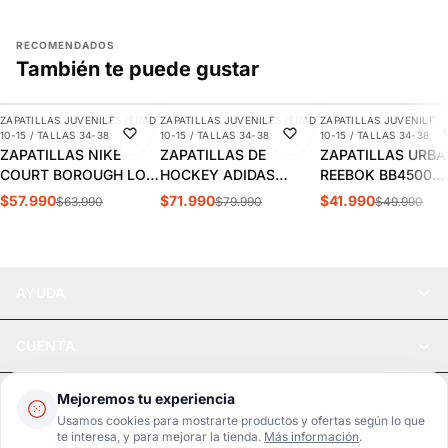
RECOMENDADOS
También te puede gustar
AGREGAR
AGREGAR
AGREGAR
ZAPATILLAS JUVENILES (EDAD
ZAPATILLAS JUVENILES (EDAD
ZAPATILLAS JUVENILES 
-9%
-10%
-16%
10-15 / TALLAS 34-38)
10-15 / TALLAS 34-38)
10-15 / TALLAS 34-38)
ZAPATILLAS NIKE
ZAPATILLAS DE
ZAPATILLAS URB
COURT BOROUGH LOW
HOCKEY ADIDAS
REEBOK BB4500
JUVENIL | HM6293-
YOUNGSTAR JUVENIL |
COURT
$57.990
$71.990
$41.990
$63.990
$79.990
$49.990
480
JQ9161
NIÑOS/JUVENIL |
100208227
AYUDA
CUENTA
LEGAL
Mejoremos tu experiencia
Usamos cookies para mostrarte productos y ofertas según lo que
te interesa, y para mejorar la tienda.
Más información
.