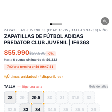
ZAPATILLAS JUVENILES (EDAD 10-15 / TALLAS 34-38)
·
NIÑO
ZAPATILLAS DE FÚTBOL ADIDAS
PREDATOR CLUB JUVENIL | IF6363
$55.990
$59.990
-7%
Hasta
6 cuotas sin interés
de
$9.332
Oferta termina en
4d 09:47:30
¡Últimas unidades! (
4
disponibles)
TALLA
Guía de tallas
— Elige una talla
28
29
29.5
30
31
31.5
32
32.5
33
34
34.5
35
35.5
36