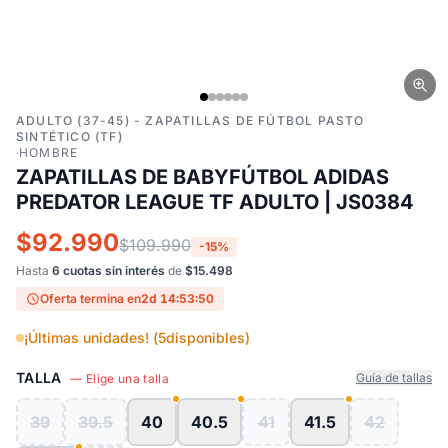
ADULTO (37-45) - ZAPATILLAS DE FÚTBOL PASTO
SINTÉTICO (TF)
·
HOMBRE
ZAPATILLAS DE BABYFÚTBOL ADIDAS
PREDATOR LEAGUE TF ADULTO | JS0384
$92.990
$109.990
-15%
Hasta
6 cuotas sin interés
de
$15.498
Oferta termina en
2d 14:53:49
¡Últimas unidades! (
5
disponibles)
TALLA
Guía de tallas
— Elige una talla
39
39.5
40
40.5
41
41.5
42