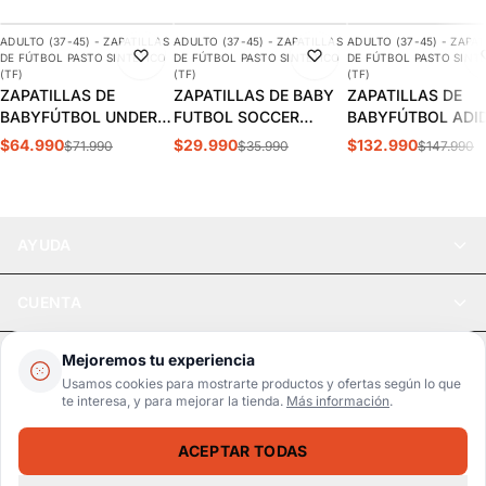
ADULTO (37-45) - ZAPATILLAS
ADULTO (37-45) - ZAPATILLAS
ADULTO (37-45) - ZAPAT
-10%
-17%
-10%
DE FÚTBOL PASTO SINTÉTICO
DE FÚTBOL PASTO SINTÉTICO
DE FÚTBOL PASTO SINT
(TF)
(TF)
(TF)
ZAPATILLAS DE
ZAPATILLAS DE BABY
ZAPATILLAS DE
BABYFÚTBOL UNDER
FUTBOL SOCCER
BABYFÚTBOL ADI
ARMOUR SHADOW
DARKBLUE ADULTO
COPA MUNDIAL
$64.990
$29.990
$132.990
$71.990
$35.990
$147.990
SELECT TURF 2
S5-14B
ADULTO | 019228
HOMBRE | 3028434-
100
AYUDA
CUENTA
LEGAL
Mejoremos tu experiencia
Usamos cookies para mostrarte productos y ofertas según lo que
te interesa, y para mejorar la tienda.
Más información
.
Pago seguro
SSL / Datos protegidos
ACEPTAR TODAS
Realsport © 2026
ZAPATILLAS DE BABYFÚTBOL ADIDAS PREDATOR LEAGUE TF ADULTO | JS0384
SELECCIONA UNA TALLA