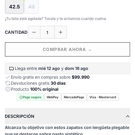
42.5
43
¿Tu talla está agotada? Tocala y te avisamos cuando vuelva.
CANTIDAD
COMPRAR AHORA →
Llega entre
mié 12 ago
y
dom 16 ago
Envío gratis en compras sobre
$99.990
Devoluciones gratis
30 días
Producto
100% original
Pago seguro
WebPay
MercadoPago
Visa · Mastercard
DESCRIPCIÓN
Alcanza tu objetivo con estos zapatos con lengüeta plegable
que se destacan sobre pasto sintético.