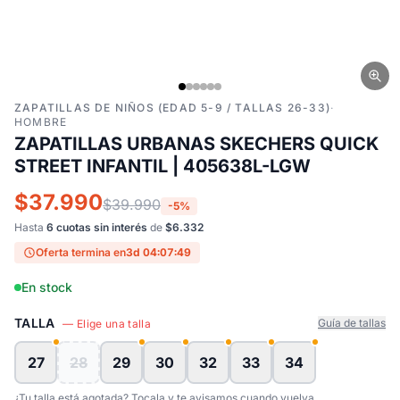
ZAPATILLAS DE NIÑOS (EDAD 5-9 / TALLAS 26-33)
·
HOMBRE
ZAPATILLAS URBANAS SKECHERS QUICK
STREET INFANTIL | 405638L-LGW
$37.990
$39.990
-5%
Hasta
6 cuotas sin interés
de
$6.332
Oferta termina en
3d 04:07:48
En stock
TALLA
Guía de tallas
— Elige una talla
27
28
29
30
32
33
34
¿Tu talla está agotada? Tocala y te avisamos cuando vuelva.