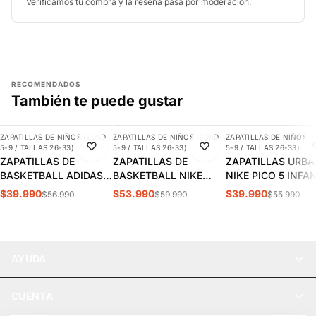
Verificamos tu compra y la reseña pasa por moderación.
RECOMENDADOS
También te puede gustar
AGREGAR
AGREGAR
AGREGAR
ZAPATILLAS DE NIÑOS (EDAD
ZAPATILLAS DE NIÑOS (EDAD
ZAPATILLAS DE NIÑOS (
-30%
-10%
-29%
5-9 / TALLAS 26-33)
5-9 / TALLAS 26-33)
5-9 / TALLAS 26-33)
ZAPATILLAS DE
ZAPATILLAS DE
ZAPATILLAS URB
BASKETBALL ADIDAS
BASKETBALL NIKE
NIKE PICO 5 INFA
CROSS EM UP 5K
TEAM HUSTLE D 12 PS
AR4161-100
$39.990
$53.990
$39.990
$56.990
$59.990
$55.990
INFANTIL | GY2874
INFANTIL HF6280-400
AYUDA
CUENTA