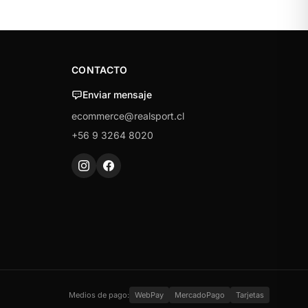
CONTACTO
Enviar mensaje
ecommerce@realsport.cl
+56 9 3264 8020
Medios de pago:
WebPay
MercadoPago
Tarjetas