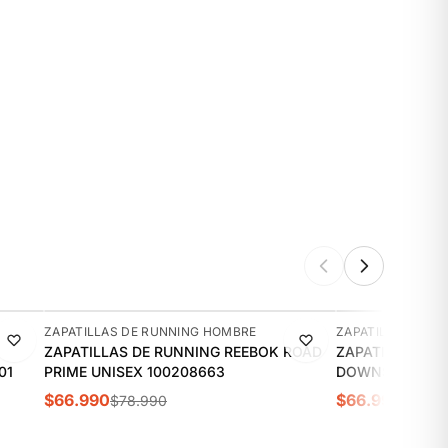
-15%
-11%
ZAPATILLAS DE RUNNING HOMBRE
ZAPATILLAS DE 
ZAPATILLAS DE RUNNING REEBOK ROAD
ZAPATILLAS DE
01
PRIME UNISEX 100208663
DOWNSHIFTER 1
$66.990
$66.990
$78.990
$74.9