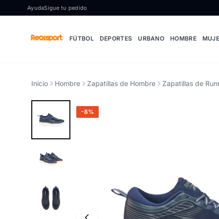
Ir al contenido
Ayuda
Sigue tu pedido
FÚTBOL
DEPORTES
URBANO
HOMBRE
MUJ
Inicio
Hombre
Zapatillas de Hombre
Zapatillas de Ru
-8%