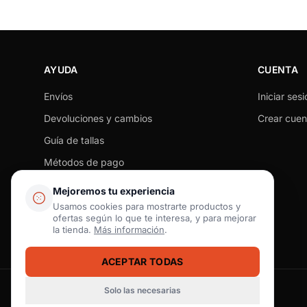
AYUDA
CUENTA
Envíos
Iniciar sesi
Devoluciones y cambios
Crear cuen
Guía de tallas
Métodos de pago
Seguimiento de pedido
Mejoremos tu experiencia
Preguntas frecuentes
Usamos cookies para mostrarte productos y
ofertas según lo que te interesa, y para mejorar
Contacto
la tienda.
Más información
.
ACEPTAR TODAS
Solo las necesarias
Pago seguro
SSL / Datos protegidos