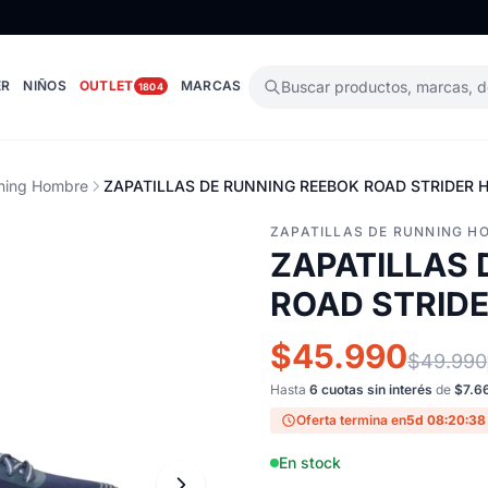
ER
NIÑOS
OUTLET
MARCAS
Buscar productos, marcas, 
1804
nning Hombre
ZAPATILLAS DE RUNNING REEBOK ROAD STRIDER H
ZAPATILLAS DE RUNNING H
ZAPATILLAS 
ROAD STRIDE
$45.990
$49.990
Hasta
6 cuotas sin interés
de
$7.6
Oferta termina en
5d 08:20:37
En stock