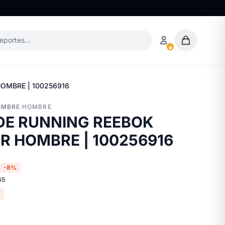
deportes…
OMBRE | 100256916
OMBRE
·
HOMBRE
DE RUNNING REEBOK
R HOMBRE | 100256916
-8%
65