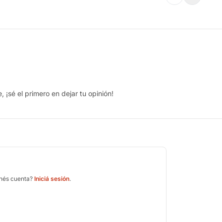
 ¡sé el primero en dejar tu opinión!
enés cuenta?
Iniciá sesión
.