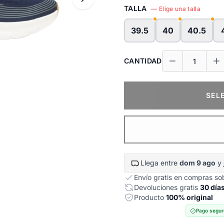
TALLA
— Elige una talla
39.5
40
40.5
CANTIDAD
SEL
Llega entre
dom 9 ago
y
Envío gratis en compras s
Devoluciones gratis
30 día
Producto
100% original
Pago segur