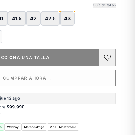
Guía de tallas
41
41.5
42
42.5
43
ECCIONA UNA TALLA
COMPRAR AHORA →
jue 13 ago
obre
$99.990
s
o
WebPay
MercadoPago
Visa · Mastercard