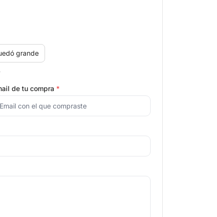
uedó grande
.
ail de tu compra
*