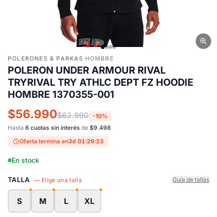
POLERONES & PARKAS
·
HOMBRE
POLERON UNDER ARMOUR RIVAL
TRYRIVAL TRY ATHLC DEPT FZ HOODIE
HOMBRE 1370355-001
$56.990
$62.990
-10%
Hasta
6 cuotas sin interés
de
$9.498
Oferta termina en
3d 01:29:23
En stock
TALLA
Guía de tallas
— Elige una talla
S
M
L
XL