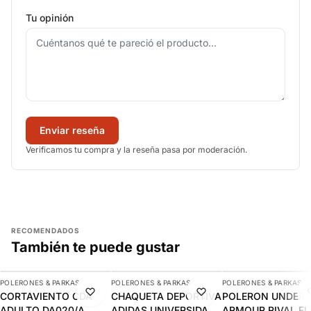
Tu opinión
Enviar reseña
Verificamos tu compra y la reseña pasa por moderación.
RECOMENDADOS
También te puede gustar
AGREGAR
AGREGAR
AGREGAR
POLERONES & PARKAS
POLERONES & PARKAS
POLERONES & PARKAS
-11%
-10%
-11%
CORTAVIENTO CDA
CHAQUETA DEPORTIVA
POLERON UNDER
ADULTO DA020/A
ADIDAS UNIVERSIDAD
ARMOUR RIVAL FL