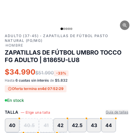
ADULTO (37-45) - ZAPATILLAS DE FÚTBOL PASTO
NATURAL (FG/MG)
·
HOMBRE
ZAPATILLAS DE FÚTBOL UMBRO TOCCO
FG ADULTO | 81865U-LU8
$34.990
$51.990
-33%
Hasta
6 cuotas sin interés
de
$5.832
Oferta termina en
4d 07:52:28
En stock
TALLA
Guía de tallas
— Elige una talla
40
40.5
41
42
42.5
43
44