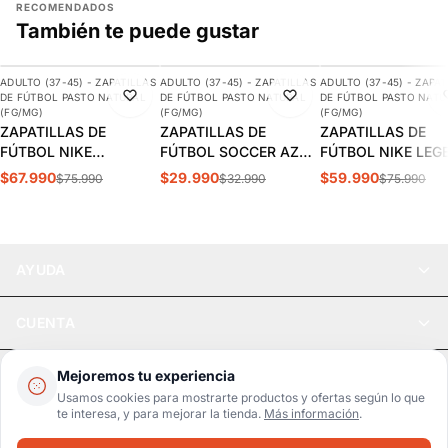
RECOMENDADOS
También te puede gustar
AGREGAR
AGREGAR
AGREGAR
ADULTO (37-45) - ZAPATILLAS
ADULTO (37-45) - ZAPATILLAS
ADULTO (37-45) - ZAPAT
-11%
-9%
-21%
DE FÚTBOL PASTO NATURAL
DE FÚTBOL PASTO NATURAL
DE FÚTBOL PASTO NATU
DESTACADO
(FG/MG)
(FG/MG)
(FG/MG)
ZAPATILLAS DE
ZAPATILLAS DE
ZAPATILLAS DE
FÚTBOL NIKE
FÚTBOL SOCCER AZUL
FÚTBOL NIKE LEG
MERCURIAL VAPOR 15
ADULTO | SPS-11
10 CLUB FG/MG
$67.990
$29.990
$59.990
$75.990
$32.990
$75.990
CLUB FG/MG ADULTO |
ADULTO | DV4344
DJ5963-700
AYUDA
CUENTA
LEGAL
Mejoremos tu experiencia
Usamos cookies para mostrarte productos y ofertas según lo que
te interesa, y para mejorar la tienda.
Más información
.
Pago seguro
SSL / Datos protegidos