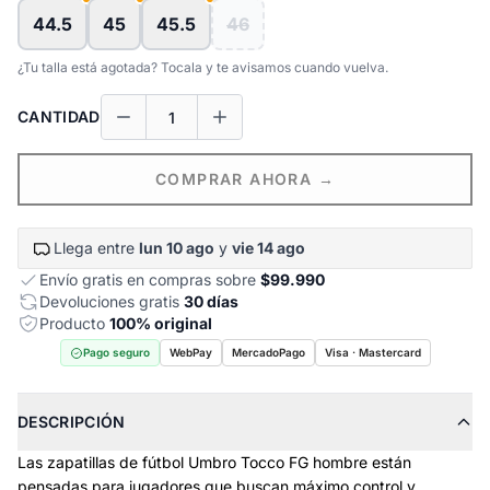
44.5
45
45.5
46
¿Tu talla está agotada? Tocala y te avisamos cuando vuelva.
CANTIDAD
COMPRAR AHORA →
Llega entre
lun 10 ago
y
vie 14 ago
Envío gratis en compras sobre
$99.990
Devoluciones gratis
30 días
Producto
100% original
Pago seguro
WebPay
MercadoPago
Visa · Mastercard
DESCRIPCIÓN
Las zapatillas de fútbol Umbro Tocco FG hombre están
pensadas para jugadores que buscan máximo control y