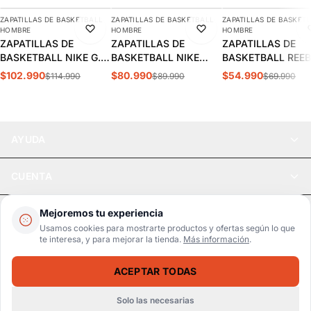
ZAPATILLAS DE BASKETBALL
ZAPATILLAS DE BASKETBALL
ZAPATILLAS DE BASKET
-10%
-10%
-21%
HOMBRE
HOMBRE
HOMBRE
ZAPATILLAS DE
ZAPATILLAS DE
ZAPATILLAS DE
BASKETBALL NIKE G.T.
BASKETBALL NIKE
BASKETBALL REE
HUSTLE ACADEMY
PRECISION 7 HOMBRE |
CLASSICS ROYAL
$102.990
$80.990
$54.990
$114.990
$89.990
$69.990
HOMBRE | FJ7791-105
HJ9153-001
BB4590 HOMBRE |
100033912
AYUDA
CUENTA
LEGAL
Mejoremos tu experiencia
Usamos cookies para mostrarte productos y ofertas según lo que
te interesa, y para mejorar la tienda.
Más información
.
Pago seguro
SSL / Datos protegidos
ACEPTAR TODAS
Realsport © 2026
ZAPATILLAS DE BASKETBALL ADIDAS TRAE YOUNG 3 HOMBRE | IE2704
SELECCIONA UNA TALLA
$124.990
$169.990
Solo las necesarias
WebPay
MercadoPago
Tarjetas