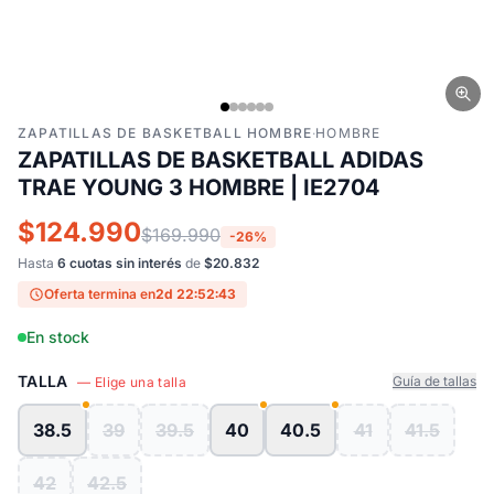
ZAPATILLAS DE BASKETBALL HOMBRE
·
HOMBRE
ZAPATILLAS DE BASKETBALL ADIDAS
TRAE YOUNG 3 HOMBRE | IE2704
$124.990
$169.990
-26%
Hasta
6 cuotas sin interés
de
$20.832
Oferta termina en
2d 22:52:42
En stock
TALLA
Guía de tallas
— Elige una talla
38.5
39
39.5
40
40.5
41
41.5
42
42.5