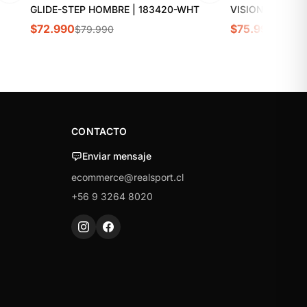
GLIDE-STEP HOMBRE | 183420-WHT
VISION LOW HO
$72.990
$75.990
$79.990
$89.9
CONTACTO
Enviar mensaje
ecommerce@realsport.cl
+56 9 3264 8020