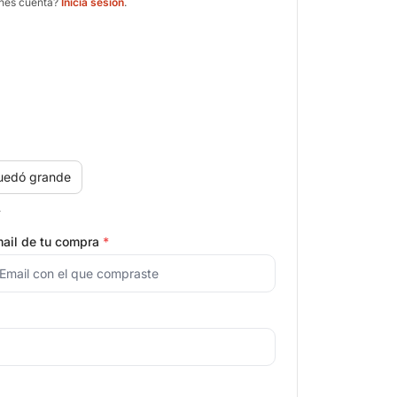
enés cuenta?
Iniciá sesión
.
uedó grande
.
ail de tu compra
*