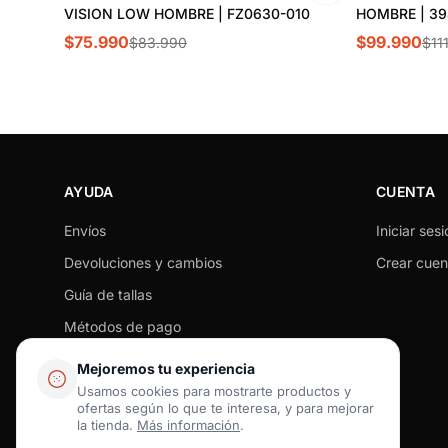
VISION LOW HOMBRE | FZ0630-010
HOMBRE | 39
$75.990
$99.990
$83.990
$11
AYUDA
CUENTA
Envíos
Iniciar sesi
Devoluciones y cambios
Crear cuen
Guía de tallas
Métodos de pago
Seguimiento de pedido
Mejoremos tu experiencia
Preguntas frecuentes
Usamos cookies para mostrarte productos y
ofertas según lo que te interesa, y para mejorar
Contacto
la tienda.
Más información
.