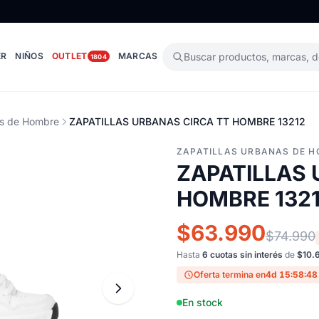
ER
NIÑOS
OUTLET
MARCAS
Buscar productos, marcas, 
1804
as de Hombre
ZAPATILLAS URBANAS CIRCA TT HOMBRE 13212
ZAPATILLAS URBANAS DE 
ZAPATILLAS 
HOMBRE 132
$63.990
$74.990
Hasta
6 cuotas sin interés
de
$10.
Oferta termina en
4d 15:58:47
En stock