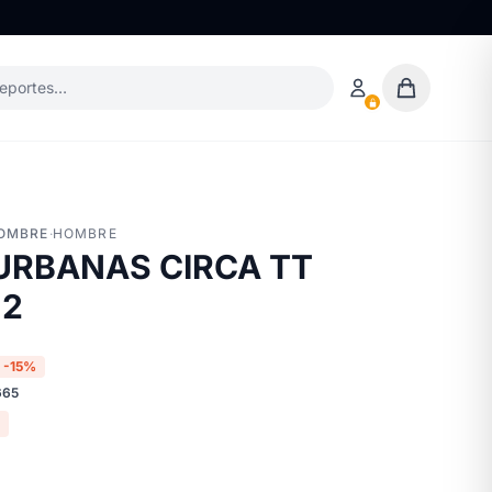
deportes…
HOMBRE
·
HOMBRE
URBANAS CIRCA TT
12
-15%
665