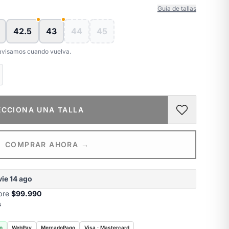
Guía de tallas
42.5
43
44
45
e avisamos cuando vuelva.
ECCIONA UNA TALLA
COMPRAR AHORA →
vie 14 ago
obre
$99.990
s
o
WebPay
MercadoPago
Visa · Mastercard