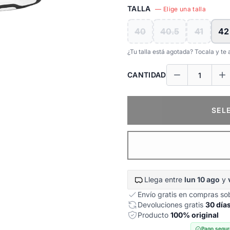
TALLA
— Elige una talla
40
40.5
41
42
¿Tu talla está agotada? Tocala y t
CANTIDAD
SEL
Llega entre
lun 10 ago
y
Envío gratis en compras s
Devoluciones gratis
30 día
Producto
100% original
Pago segur