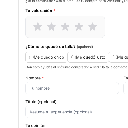
¿Ya lo compraste? Usá el email de tu compra para verificar. ¿T
Tu valoración
*
¿Cómo te quedó de talla?
(opcional)
Me quedó chico
Me quedó justo
Me q
Con esto ayudás al próximo comprador a pedir la talla correcta
Nombre
*
Em
Título (opcional)
Tu opinión