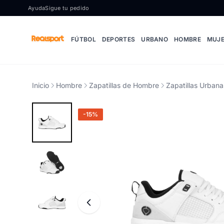
Ir al contenido
Ayuda
Sigue tu pedido
FÚTBOL
DEPORTES
URBANO
HOMBRE
MUJ
Inicio
Hombre
Zapatillas de Hombre
Zapatillas Urban
-15%