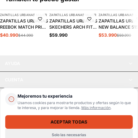
AGREGAR
AGREGAR
AGREGAR
ZAPATILLAS URBANAS MUJER
ZAPATILLAS URBANAS MUJER
ZAPATILLAS URBANAS M
-9%
-10%
ZAPATILLAS URBANAS
ZAPATILLAS URBANAS
ZAPATILLAS URB
REEBOK MATCH PRIME
SKECHERS ARCH FIT
NEW BALANCE 51
V2 MUJER | 100261905
2.0 MUJER | 150051-
MUJER | WL515W
$40.990
$59.990
$53.990
$44.990
$59.990
BKMT
AYUDA
CUENTA
LEGAL
Mejoremos tu experiencia
Usamos cookies para mostrarte productos y ofertas según lo que
te interesa, y para mejorar la tienda.
Más información
.
Pago seguro
SSL / Datos protegidos
ACEPTAR TODAS
Realsport © 2026
ZAPATILLAS URBANAS UNDER ARMOUR ESSENTIAL MUJER 3028409-001
AGREGAR
$61.990
$72.990
Solo las necesarias
WebPay
MercadoPago
Tarjetas