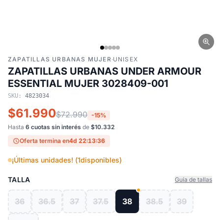
ZAPATILLAS URBANAS MUJER
·
UNISEX
ZAPATILLAS URBANAS UNDER ARMOUR
ESSENTIAL MUJER 3028409-001
SKU:
4823034
$61.990
$72.990
-15%
Hasta
6 cuotas sin interés
de
$10.332
Oferta termina en
4d 22:13:35
¡Últimas unidades! (
1
disponibles)
TALLA
Guía de tallas
36
36.5
37
37.5
38
38.5
39