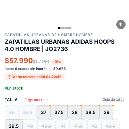
ZAPATILLAS URBANAS DE HOMBRE
·
HOMBRE
ZAPATILLAS URBANAS ADIDAS HOOPS
4.0 HOMBRE | JQ2736
$57.990
$67.990
-15%
Hasta
6 cuotas sin interés
de
$9.665
Oferta termina en
5d 04:22:45
En stock
TALLA
Guía de tallas
— Elige una talla
36
36.5
37
37.5
38
38.5
39
39.5
40
40.5
41
41.5
42
42.5