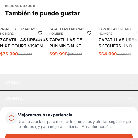
RECOMENDADOS
También te puede gustar
AGREGAR
AGREGAR
AGREGAR
ZAPATILLAS URBANAS DE
ZAPATILLAS URBANAS DE
ZAPATILLAS URBANAS D
-10%
-11%
-7%
HOMBRE
HOMBRE
HOMBRE
ZAPATILLAS URBANAS
ZAPATILLAS DE
ZAPATILLAS URB
NIKE COURT VISION
RUNNING NIKE
SKECHERS UNO
LOW HOMBRE |
INITIATOR HOMBRE |
STAND HOMBRE |
$75.990
$99.990
$64.990
$83.990
$111.990
$69.990
FZ0630-010
394055-100
52458-DKRD
AYUDA
CUENTA
LEGAL
Mejoremos tu experiencia
Usamos cookies para mostrarte productos y ofertas según lo que
te interesa, y para mejorar la tienda.
Más información
.
Pago seguro
SSL / Datos protegidos