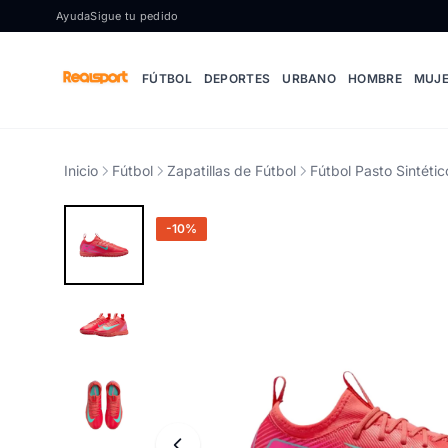
Ir al contenido
Ayuda
Sigue tu pedido
FÚTBOL
DEPORTES
URBANO
HOMBRE
MUJ
Inicio
Fútbol
Zapatillas de Fútbol
Fútbol Pasto Sintétic
-10%