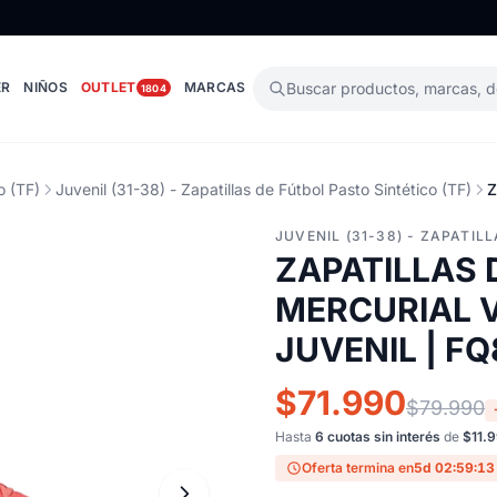
ER
NIÑOS
OUTLET
MARCAS
Buscar productos, marcas, 
1804
o (TF)
Juvenil (31-38) - Zapatillas de Fútbol Pasto Sintético (TF)
Z
JUVENIL (31-38) - ZAPATIL
ZAPATILLAS 
MERCURIAL V
JUVENIL | F
$71.990
$79.990
Hasta
6 cuotas sin interés
de
$11.
Oferta termina en
5d 02:59:13