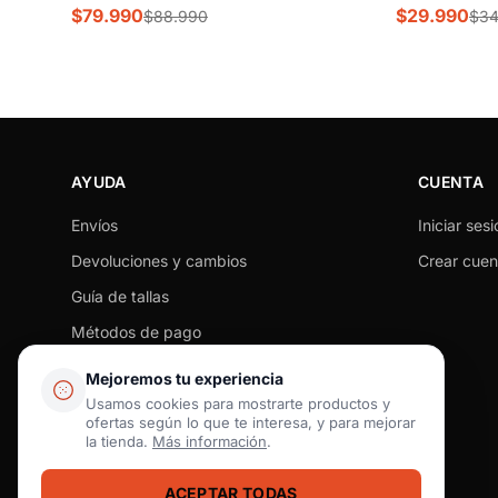
| FQ8285-500
$79.990
$29.990
$88.990
$34
AYUDA
CUENTA
Envíos
Iniciar sesi
Devoluciones y cambios
Crear cuen
Guía de tallas
Métodos de pago
Seguimiento de pedido
Mejoremos tu experiencia
Preguntas frecuentes
Usamos cookies para mostrarte productos y
ofertas según lo que te interesa, y para mejorar
Contacto
la tienda.
Más información
.
ACEPTAR TODAS