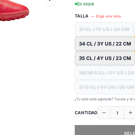
En stock
TALLA
— Elige una talla
31 CL / 1Y US / 20 CM
34 CL / 3Y US / 22 CM
35 CL / 4Y US / 23 CM
36/36.5 CL / 5Y US / 2
37.5 CL / 6Y US / 25 CM
¿Tu talla está agotada? Tocala y t
CANTIDAD
SEL