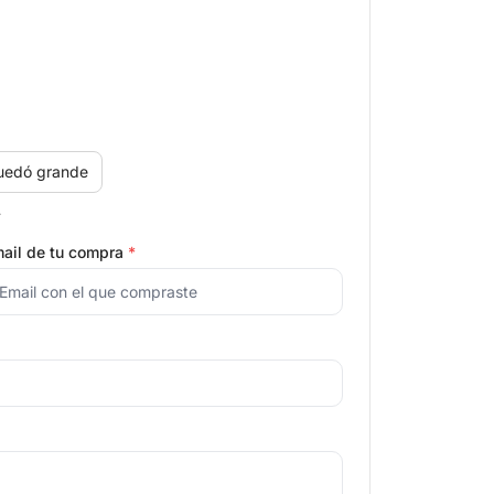
uedó grande
.
ail de tu compra
*