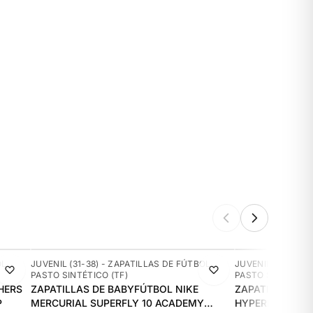
-10%
NUEVO
OL
JUVENIL (31-38) - ZAPATILLAS DE FÚTBOL
JUVENIL (31-38) 
PASTO SINTÉTICO (TF)
PASTO SINTÉTICO 
HERS
ZAPATILLAS DE BABYFÚTBOL NIKE
ZAPATILLAS DE
P
MERCURIAL SUPERFLY 10 ACADEMY
HYPERFAST CLUB