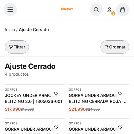
Ir al contenido
Inicio
/
Ajuste Cerrado
Filtrar
Ordenar
Ajuste Cerrado
4 productos
AGREGAR
AGREGAR
GORROS
GORROS
-10%
-12%
JOCKEY UNDER ARMOUR
GORRA UNDER ARMOUR
BLITZING 3.0 | 1305036-001
BLITZING CERRADA ROJA |
1376700-600
$17.990
$21.990
$19.990
$24.990
AGREGAR
AGREGAR
GORROS
GORROS
-12%
-10%
GORRA UNDER ARMOUR
GORRA UNDER ARMOUR