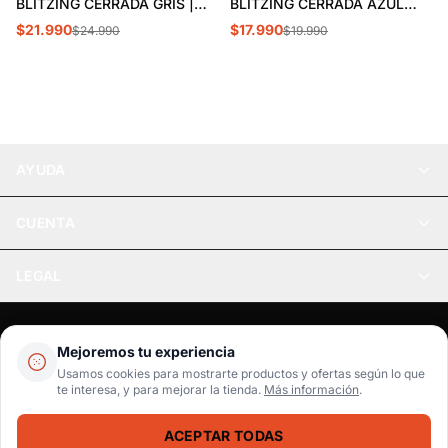
BLITZING CERRADA GRIS |
BLITZING CERRADA AZUL
1376700-003
MARINO | 1376700-410
$21.990
$17.990
$24.990
$19.990
AYUDA
CUENTA
LEGAL
Pago seguro
SSL / Datos protegidos
Mejoremos tu experiencia
Realsport © 2026
Usamos cookies para mostrarte productos y ofertas según lo que
te interesa, y para mejorar la tienda.
Más información
.
WebPay
MercadoPago
Tarjetas
ACEPTAR TODAS