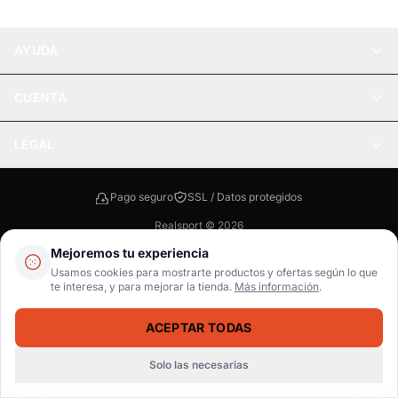
AYUDA
CUENTA
LEGAL
Pago seguro
SSL / Datos protegidos
Realsport © 2026
Mejoremos tu experiencia
WebPay
MercadoPago
Tarjetas
Usamos cookies para mostrarte productos y ofertas según lo que
te interesa, y para mejorar la tienda.
Más información
.
ACEPTAR TODAS
Solo las necesarias
Inicio
Catálogo
Buscar
Carrito
Ingresar