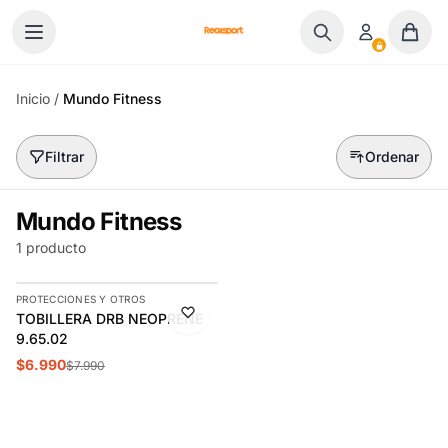
Ir al contenido
Inicio
/
Mundo Fitness
Filtrar
Ordenar
Mundo Fitness
1 producto
AGREGAR
PROTECCIONES Y OTROS
-13%
TOBILLERA DRB NEOPRENE
9.65.02
$6.990
$7.990