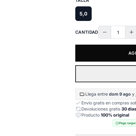
TALLA
5,0
CANTIDAD
AG
Llega entre
dom 9 ago
y
Envío gratis en compras s
Devoluciones gratis
30 día
Producto
100% original
Pago segur