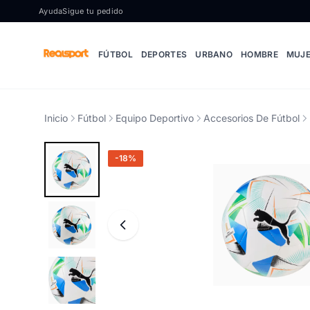
Ir al contenido
Ayuda
Sigue tu pedido
FÚTBOL
DEPORTES
URBANO
HOMBRE
MUJ
Inicio
Fútbol
Equipo Deportivo
Accesorios De Fútbol
-18%