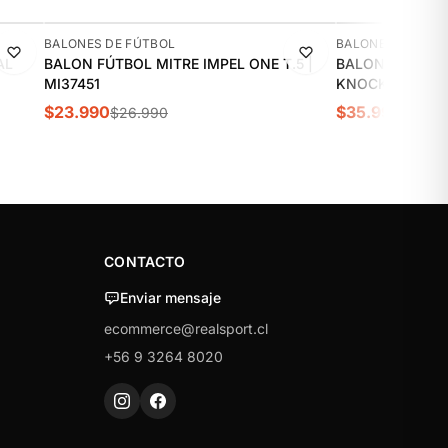
-11%
-10%
BALONES DE FÚTBOL
BALONES DE FÚT
AL
BALON FÚTBOL MITRE IMPEL ONE T.5 |
BALON ADIDAS 
MI37451
KNOCKOUT STAG
$23.990
$35.990
$26.990
$39.9
CONTACTO
Enviar mensaje
ecommerce@realsport.cl
+56 9 3264 8020