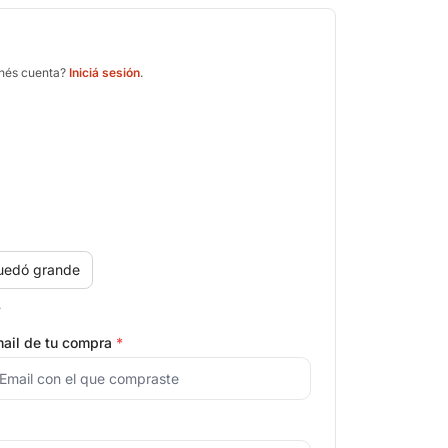
enés cuenta?
Iniciá sesión
.
uedó grande
.
ail de tu compra
*