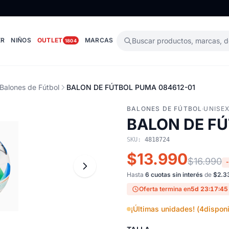
ER
NIÑOS
OUTLET
MARCAS
Buscar productos, marcas, 
1804
Balones de Fútbol
BALON DE FÚTBOL PUMA 084612-01
BALONES DE FÚTBOL
·
UNISE
BALON DE FÚ
SKU:
4818724
$13.990
$16.990
Hasta
6 cuotas sin interés
de
$2.3
Oferta termina en
5d 23:17:44
¡Últimas unidades! (
4
disponi