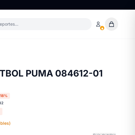
deportes…
X
TBOL PUMA 084612-01
-18%
32
bles)