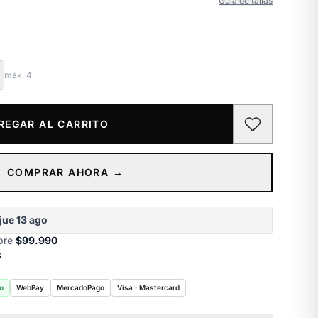
Guía de tallas
máx.
4
REGAR AL CARRITO
COMPRAR AHORA →
jue 13 ago
obre
$99.990
s
o
WebPay
MercadoPago
Visa · Mastercard