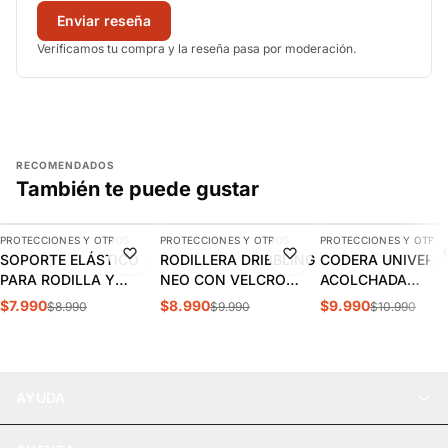
Enviar reseña
Verificamos tu compra y la reseña pasa por moderación.
RECOMENDADOS
También te puede gustar
AGREGAR
AGREGAR
AGREGAR
PROTECCIONES Y OTROS
PROTECCIONES Y OTROS
PROTECCIONES Y OTRO
-11%
-10%
-9%
SOPORTE ELÁSTICO
RODILLERA DRIBBLING
CODERA UNIVERS
PARA RODILLA Y
NEO CON VELCRO
ACOLCHADA
PANTORRILLA WILSON
ABIERTA | 9.55.04
DRIBBLING | 9.20.
$7.990
$8.990
$9.990
$8.990
$9.990
$10.990
| WILAW705
AYUDA