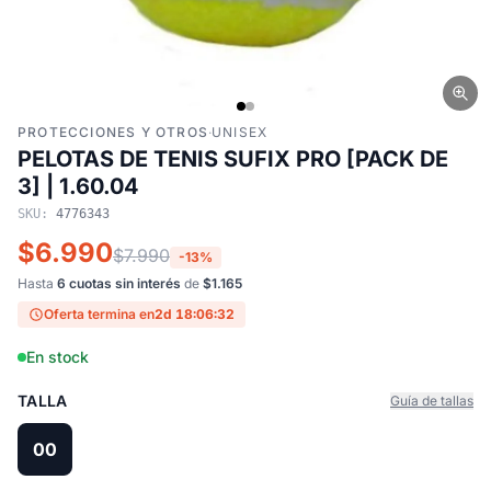
PROTECCIONES Y OTROS
·
UNISEX
PELOTAS DE TENIS SUFIX PRO [PACK DE
3] | 1.60.04
SKU:
4776343
$6.990
$7.990
-13%
Hasta
6 cuotas sin interés
de
$1.165
Oferta termina en
2d 18:06:31
En stock
TALLA
Guía de tallas
00