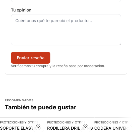
Tu opinión
Enviar reseña
Verificamos tu compra y la reseña pasa por moderación.
RECOMENDADOS
También te puede gustar
AGREGAR
AGREGAR
AGREGAR
PROTECCIONES Y OTROS
PROTECCIONES Y OTROS
PROTECCIONES Y OTRO
-11%
-10%
-9%
SOPORTE ELÁSTICO
RODILLERA DRIBBLING
CODERA UNIVERS