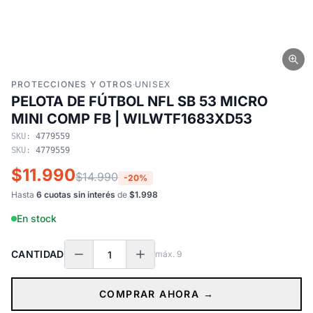
PROTECCIONES Y OTROS
·
UNISEX
PELOTA DE FÚTBOL NFL SB 53 MICRO
MINI COMP FB | WILWTF1683XD53
SKU:
4779559
SKU:
4779559
$11.990
$14.990
-20%
Hasta
6 cuotas sin interés
de
$1.998
En stock
CANTIDAD
máx.
9
COMPRAR AHORA →