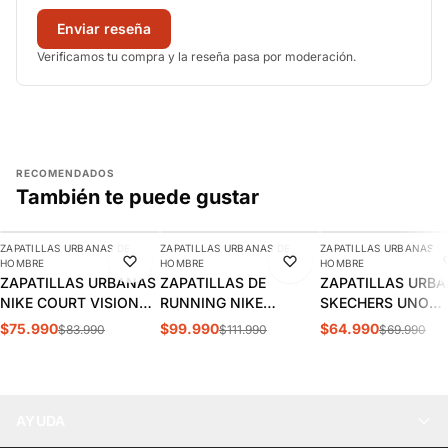
Enviar reseña
Verificamos tu compra y la reseña pasa por moderación.
RECOMENDADOS
También te puede gustar
AGREGAR
AGREGAR
AGREGAR
ZAPATILLAS URBANAS DE
ZAPATILLAS URBANAS DE
ZAPATILLAS URBANAS D
-10%
-11%
-7%
HOMBRE
HOMBRE
HOMBRE
ZAPATILLAS URBANAS
ZAPATILLAS DE
ZAPATILLAS URB
NIKE COURT VISION
RUNNING NIKE
SKECHERS UNO
LOW HOMBRE |
INITIATOR HOMBRE |
STAND HOMBRE |
$75.990
$99.990
$64.990
$83.990
$111.990
$69.990
FZ0630-010
394055-100
52458-DKRD
AYUDA