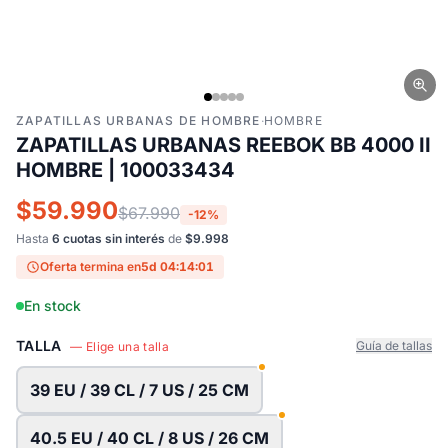
ZAPATILLAS URBANAS DE HOMBRE
·
HOMBRE
ZAPATILLAS URBANAS REEBOK BB 4000 II
HOMBRE | 100033434
$59.990
$67.990
-12%
Hasta
6 cuotas sin interés
de
$9.998
Oferta termina en
5d 04:14:00
En stock
TALLA
Guía de tallas
— Elige una talla
39 EU / 39 CL / 7 US / 25 CM
40.5 EU / 40 CL / 8 US / 26 CM