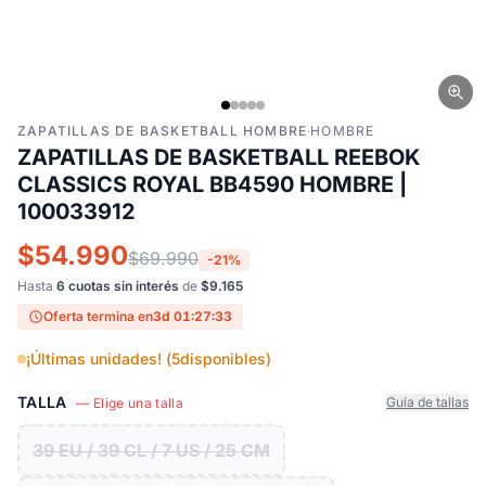
ZAPATILLAS DE BASKETBALL HOMBRE
·
HOMBRE
ZAPATILLAS DE BASKETBALL REEBOK
CLASSICS ROYAL BB4590 HOMBRE |
100033912
$54.990
$69.990
-21%
Hasta
6 cuotas sin interés
de
$9.165
Oferta termina en
3d 01:27:32
¡Últimas unidades! (
5
disponibles)
TALLA
Guía de tallas
— Elige una talla
39 EU / 39 CL / 7 US / 25 CM