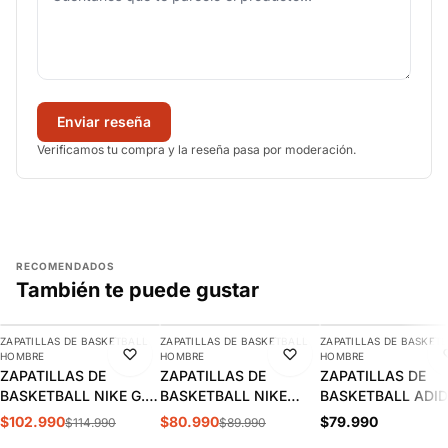
Enviar reseña
Verificamos tu compra y la reseña pasa por moderación.
RECOMENDADOS
También te puede gustar
AGREGAR
AGREGAR
AGREGAR
ZAPATILLAS DE BASKETBALL
ZAPATILLAS DE BASKETBALL
ZAPATILLAS DE BASKET
-10%
-10%
NUEVO
HOMBRE
HOMBRE
HOMBRE
ZAPATILLAS DE
ZAPATILLAS DE
ZAPATILLAS DE
BASKETBALL NIKE G.T.
BASKETBALL NIKE
BASKETBALL ADI
HUSTLE ACADEMY
PRECISION 7 HOMBRE |
OWN THE GAME 3
$102.990
$80.990
$79.990
$114.990
$89.990
HOMBRE | FJ7791-105
HJ9153-001
HOMBRE | IF4568