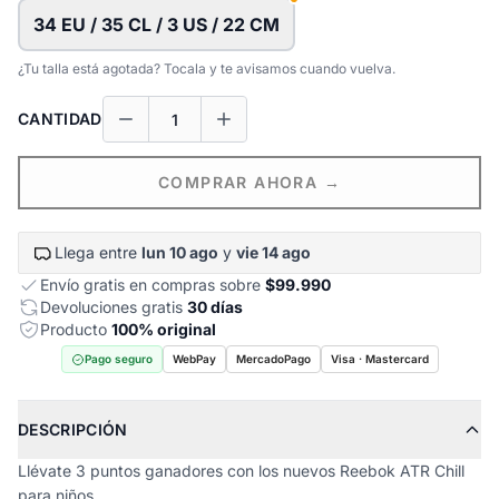
34 EU / 35 CL / 3 US / 22 CM
¿Tu talla está agotada? Tocala y te avisamos cuando vuelva.
CANTIDAD
COMPRAR AHORA →
Llega entre
lun 10 ago
y
vie 14 ago
Envío gratis en compras sobre
$99.990
Devoluciones gratis
30 días
Producto
100% original
Pago seguro
WebPay
MercadoPago
Visa · Mastercard
DESCRIPCIÓN
Llévate 3 puntos ganadores con los nuevos Reebok ATR Chill
para niños.