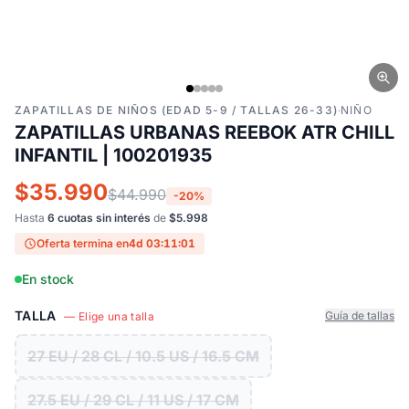
ZAPATILLAS DE NIÑOS (EDAD 5-9 / TALLAS 26-33)
·
NIÑO
ZAPATILLAS URBANAS REEBOK ATR CHILL
INFANTIL | 100201935
$35.990
$44.990
-20%
Hasta
6 cuotas sin interés
de
$5.998
Oferta termina en
4d 03:11:00
En stock
TALLA
Guía de tallas
— Elige una talla
27 EU / 28 CL / 10.5 US / 16.5 CM
27.5 EU / 29 CL / 11 US / 17 CM